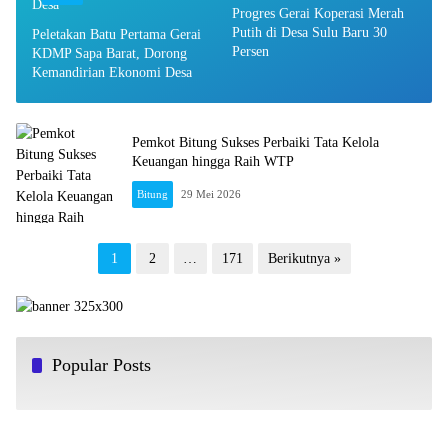
Progres Gerai Koperasi Merah
Putih di Desa Sulu Baru 30
Peletakan Batu Pertama Gerai
Persen
KDMP Sapa Barat, Dorong
Kemandirian Ekonomi Desa
Pemkot Bitung Sukses Perbaiki Tata Kelola
Keuangan hingga Raih WTP
Bitung
29 Mei 2026
Paginasi
1
2
…
171
Berikutnya »
pos
Popular Posts