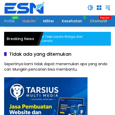
Langsung
ke
konten
Politik
Hukrim
Militer
Kesehatan
Otomotif
Posyandu Desa Teep Layani Warga dari
Breaking News
Balita hingga Lansia
Tidak ada yang ditemukan
Sepertinya kami tidak dapat menemukan apa yang anda
cari. Mungkin pencarian bisa membantu.