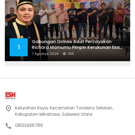
Gabungan Ormas Adat Percayakan
1
Richard Mamuntu Pimpin Kerukunan Esa
Keter Kota Bitung
7 Agustus 2026
355
Kelurahan Koya, Kecamatan Tondano Selatan,
Kabupaten Minahasa, Sulawesi Utara
08123456789