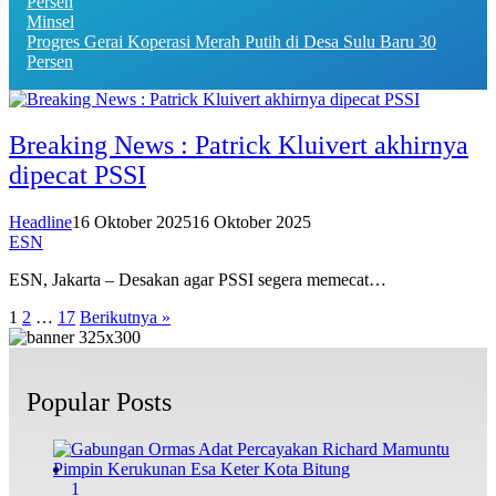
Minsel
Progres Gerai Koperasi Merah Putih di Desa Sulu Baru 30
Persen
Breaking News : Patrick Kluivert akhirnya
dipecat PSSI
Headline
16 Oktober 2025
16 Oktober 2025
ESN
ESN, Jakarta – Desakan agar PSSI segera memecat…
Paginasi
1
2
…
17
Berikutnya »
pos
Popular Posts
1