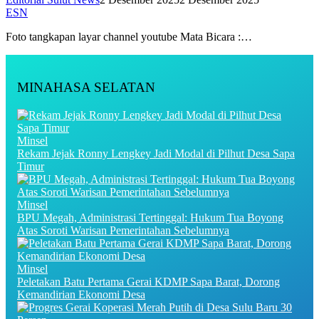
ESN
Foto tangkapan layar channel youtube Mata Bicara :…
MINAHASA SELATAN
Minsel
Rekam Jejak Ronny Lengkey Jadi Modal di Pilhut Desa Sapa
Timur
Minsel
BPU Megah, Administrasi Tertinggal: Hukum Tua Boyong
Atas Soroti Warisan Pemerintahan Sebelumnya
Minsel
Peletakan Batu Pertama Gerai KDMP Sapa Barat, Dorong
Kemandirian Ekonomi Desa