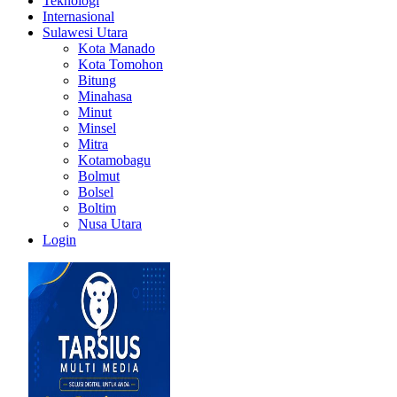
Teknologi
Internasional
Sulawesi Utara
Kota Manado
Kota Tomohon
Bitung
Minahasa
Minut
Minsel
Mitra
Kotamobagu
Bolmut
Bolsel
Boltim
Nusa Utara
Login