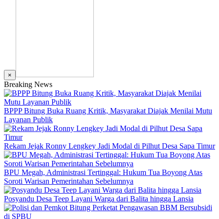
×
Breaking News
BPPP Bitung Buka Ruang Kritik, Masyarakat Diajak Menilai Mutu
Layanan Publik
Rekam Jejak Ronny Lengkey Jadi Modal di Pilhut Desa Sapa Timur
BPU Megah, Administrasi Tertinggal: Hukum Tua Boyong Atas
Soroti Warisan Pemerintahan Sebelumnya
Posyandu Desa Teep Layani Warga dari Balita hingga Lansia