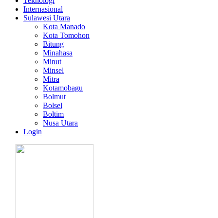
Teknologi
Internasional
Sulawesi Utara
Kota Manado
Kota Tomohon
Bitung
Minahasa
Minut
Minsel
Mitra
Kotamobagu
Bolmut
Bolsel
Boltim
Nusa Utara
Login