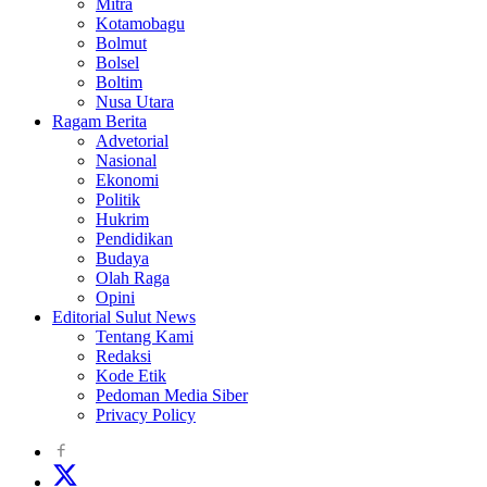
Mitra
Kotamobagu
Bolmut
Bolsel
Boltim
Nusa Utara
Ragam Berita
Advetorial
Nasional
Ekonomi
Politik
Hukrim
Pendidikan
Budaya
Olah Raga
Opini
Editorial Sulut News
Tentang Kami
Redaksi
Kode Etik
Pedoman Media Siber
Privacy Policy