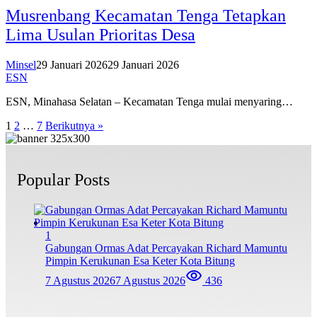
Musrenbang Kecamatan Tenga Tetapkan
Lima Usulan Prioritas Desa
Minsel
29 Januari 2026
29 Januari 2026
ESN
ESN, Minahasa Selatan – Kecamatan Tenga mulai menyaring…
Paginasi
1
2
…
7
Berikutnya »
pos
Popular Posts
1
Gabungan Ormas Adat Percayakan Richard Mamuntu
Pimpin Kerukunan Esa Keter Kota Bitung
7 Agustus 2026
7 Agustus 2026
436