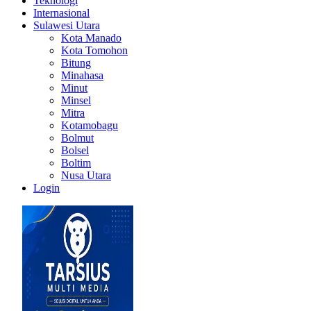
Teknologi
Internasional
Sulawesi Utara
Kota Manado
Kota Tomohon
Bitung
Minahasa
Minut
Minsel
Mitra
Kotamobagu
Bolmut
Bolsel
Boltim
Nusa Utara
Login