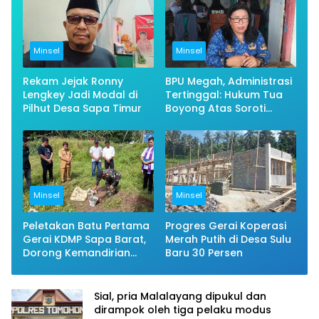
Minsel
Minsel
Rekam Jejak Ronny
BPU Megah, Administrasi
Lengkey Jadi Modal di
Tertinggal: Hukum Tua
Pilhut Desa Sapa Timur
Boyong Atas Soroti
Warisan Pemerintahan
Sebelumnya
Minsel
Minsel
Peletakan Batu Pertama
Progres Gerai Koperasi
Gerai KDMP Sapa Barat,
Merah Putih di Desa Sulu
Dorong Kemandirian
Baru 30 Persen
Ekonomi Desa
Sial, pria Malalayang dipukul dan
dirampok oleh tiga pelaku modus