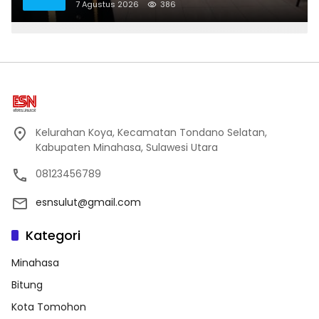
Keter Kota Bitung
7 Agustus 2026
386
Kelurahan Koya, Kecamatan Tondano Selatan,
Kabupaten Minahasa, Sulawesi Utara
08123456789
esnsulut@gmail.com
Kategori
Minahasa
Bitung
Kota Tomohon