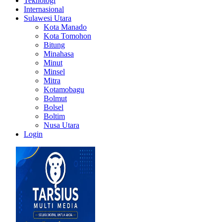
Teknologi
Internasional
Sulawesi Utara
Kota Manado
Kota Tomohon
Bitung
Minahasa
Minut
Minsel
Mitra
Kotamobagu
Bolmut
Bolsel
Boltim
Nusa Utara
Login