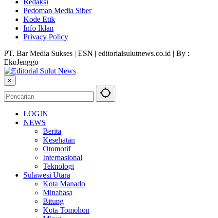
Redaksi
Pedoman Media Siber
Kode Etik
Info Iklan
Privacy Policy
PT. Bar Media Sukses | ESN | editorialsulutnews.co.id | By :
EkoJenggo
×
LOGIN
NEWS
Berita
Kesehatan
Otomotif
Internasional
Teknologi
Sulawesi Utara
Kota Manado
Minahasa
Bitung
Kota Tomohon