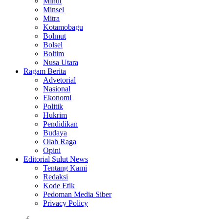
Minut
Minsel
Mitra
Kotamobagu
Bolmut
Bolsel
Boltim
Nusa Utara
Ragam Berita
Advetorial
Nasional
Ekonomi
Politik
Hukrim
Pendidikan
Budaya
Olah Raga
Opini
Editorial Sulut News
Tentang Kami
Redaksi
Kode Etik
Pedoman Media Siber
Privacy Policy