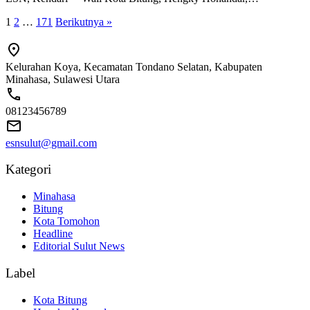
Paginasi
1
2
…
171
Berikutnya »
pos
Kelurahan Koya, Kecamatan Tondano Selatan, Kabupaten
Minahasa, Sulawesi Utara
08123456789
esnsulut@gmail.com
Kategori
Minahasa
Bitung
Kota Tomohon
Headline
Editorial Sulut News
Label
Kota Bitung