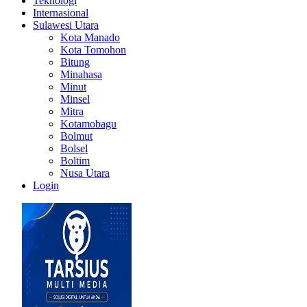
Teknologi
Internasional
Sulawesi Utara
Kota Manado
Kota Tomohon
Bitung
Minahasa
Minut
Minsel
Mitra
Kotamobagu
Bolmut
Bolsel
Boltim
Nusa Utara
Login