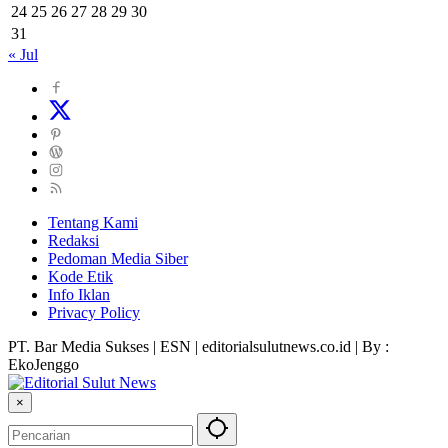
24
25
26
27
28
29
30
31
« Jul
Tentang Kami
Redaksi
Pedoman Media Siber
Kode Etik
Info Iklan
Privacy Policy
PT. Bar Media Sukses | ESN | editorialsulutnews.co.id | By :
EkoJenggo
×