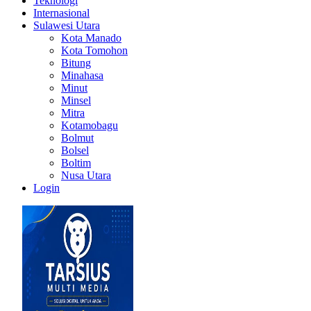
Teknologi
Internasional
Sulawesi Utara
Kota Manado
Kota Tomohon
Bitung
Minahasa
Minut
Minsel
Mitra
Kotamobagu
Bolmut
Bolsel
Boltim
Nusa Utara
Login