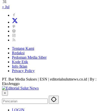
31
« Jul
Tentang Kami
Redaksi
Pedoman Media Siber
Kode Etik
Info Iklan
Privacy Policy
PT. Bar Media Sukses | ESN | editorialsulutnews.co.id | By :
EkoJenggo
×
LOGIN