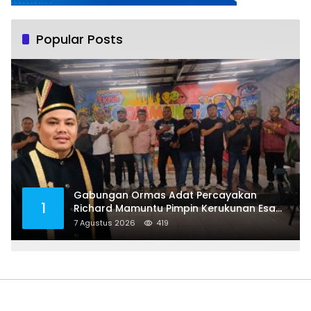
Popular Posts
Gabungan Ormas Adat Percayakan
1
Richard Mamuntu Pimpin Kerukunan Esa
Keter Kota Bitung
7 Agustus 2026
419