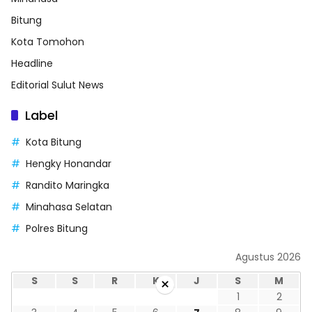
Bitung
Kota Tomohon
Headline
Editorial Sulut News
Label
Kota Bitung
Hengky Honandar
Randito Maringka
Minahasa Selatan
Polres Bitung
Agustus 2026
×
S
S
R
K
J
S
M
1
2