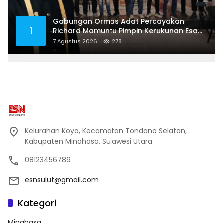
Gabungan Ormas Adat Percayakan
1
Richard Mamuntu Pimpin Kerukunan Esa
Keter Kota Bitung
7 Agustus 2026
278
Kelurahan Koya, Kecamatan Tondano Selatan,
Kabupaten Minahasa, Sulawesi Utara
08123456789
esnsulut@gmail.com
Kategori
Minahasa