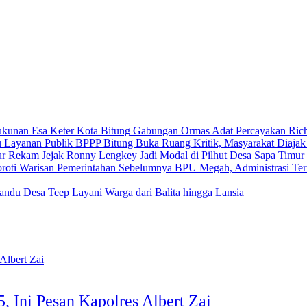
Gabungan Ormas Adat Percayakan Rich
BPPP Bitung Buka Ruang Kritik, Masyarakat Diajak
Rekam Jejak Ronny Lengkey Jadi Modal di Pilhut Desa Sapa Timur
BPU Megah, Administrasi Ter
andu Desa Teep Layani Warga dari Balita hingga Lansia
, Ini Pesan Kapolres Albert Zai