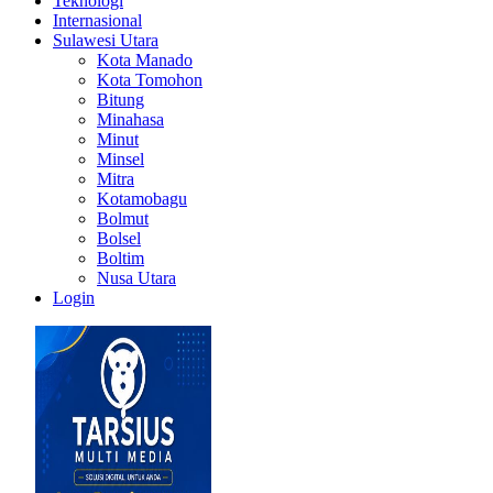
Teknologi
Internasional
Sulawesi Utara
Kota Manado
Kota Tomohon
Bitung
Minahasa
Minut
Minsel
Mitra
Kotamobagu
Bolmut
Bolsel
Boltim
Nusa Utara
Login