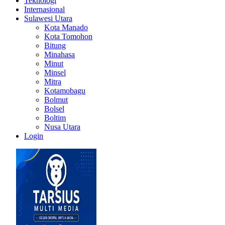
Teknologi
Internasional
Sulawesi Utara
Kota Manado
Kota Tomohon
Bitung
Minahasa
Minut
Minsel
Mitra
Kotamobagu
Bolmut
Bolsel
Boltim
Nusa Utara
Login