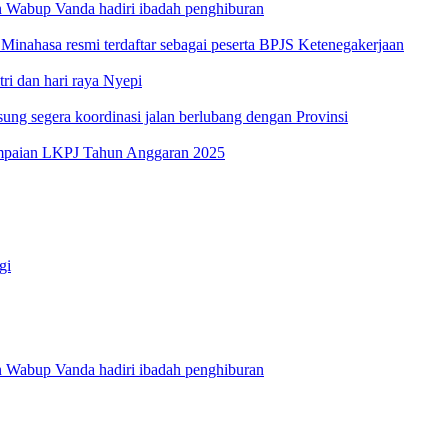
 Wabup Vanda hadiri ibadah penghiburan
inahasa resmi terdaftar sebagai peserta BPJS Ketenegakerjaan
i dan hari raya Nyepi
g segera koordinasi jalan berlubang dengan Provinsi
ampaian LKPJ Tahun Anggaran 2025
gi
 Wabup Vanda hadiri ibadah penghiburan