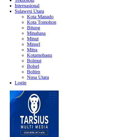
Teknologi
Internasional
Sulawesi Utara
Kota Manado
Kota Tomohon
Bitung
Minahasa
Minut
Minsel
Mitra
Kotamobagu
Bolmut
Bolsel
Boltim
Nusa Utara
Login