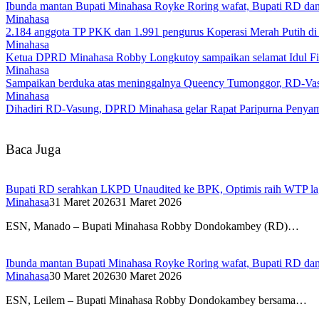
Ibunda mantan Bupati Minahasa Royke Roring wafat, Bupati RD dan
Minahasa
2.184 anggota TP PKK dan 1.991 pengurus Koperasi Merah Putih di M
Minahasa
Ketua DPRD Minahasa Robby Longkutoy sampaikan selamat Idul Fitr
Minahasa
Sampaikan berduka atas meninggalnya Queency Tumonggor, RD-Vasun
Minahasa
Dihadiri RD-Vasung, DPRD Minahasa gelar Rapat Paripurna Peny
Baca Juga
Bupati RD serahkan LKPD Unaudited ke BPK, Optimis raih WTP la
Minahasa
31 Maret 2026
31 Maret 2026
ESN, Manado – Bupati Minahasa Robby Dondokambey (RD)…
Ibunda mantan Bupati Minahasa Royke Roring wafat, Bupati RD dan
Minahasa
30 Maret 2026
30 Maret 2026
ESN, Leilem – Bupati Minahasa Robby Dondokambey bersama…