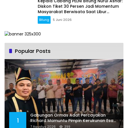
Kepala Cabang PELNI Bitung Nurul Ashar:
Diskon Tiket 30 Persen Jadi Momentum
Masyarakat Berwisata Saat Libur
Sekolah
Bitung
5 Juni 2026
Popular Posts
Gabungan Ormas Adat Percayakan
1
Richard Mamuntu Pimpin Kerukunan Esa
Keter Kota Bitung
7 Agustus 2026
399