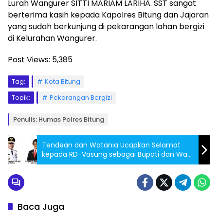
Lurah Wangurer SITTI MARIAM LARIHA. SST sangat
berterima kasih kepada Kapolres Bitung dan Jajaran
yang sudah berkunjung di pekarangan lahan bergizi
di Kelurahan Wangurer.
Post Views:
5,385
Tag:
Kota Bitung
Topik:
Pekarangan Bergizi
Penulis: Humas Polres Bitung
Tendean dan Watania Ucapkan Selamat
kepada RD-Vasung sebagai Bupati dan Wakil
Bupati Terpilih
Baca Juga