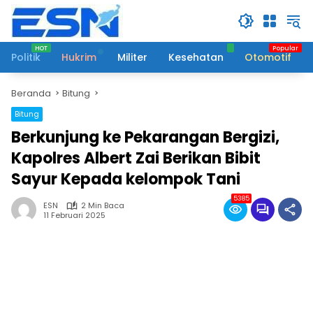
Langsung
ke
konten
Politik
Hukrim
Militer
Kesehatan
Otomotif
Beranda
Bitung
Bitung
Berkunjung ke Pekarangan Bergizi,
Kapolres Albert Zai Berikan Bibit
Sayur Kepada kelompok Tani
5385
ESN
2 Min Baca
11 Februari 2025