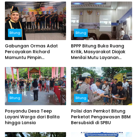
Bitung
Bitung
Gabungan Ormas Adat
BPPP Bitung Buka Ruang
Percayakan Richard
Kritik, Masyarakat Diajak
Mamuntu Pimpin
Menilai Mutu Layanan
Kerukunan Esa Keter Kota
Publik
Bitung
Bitung
Bitung
Posyandu Desa Teep
Polisi dan Pemkot Bitung
Layani Warga dari Balita
Perketat Pengawasan BBM
hingga Lansia
Bersubsidi di SPBU