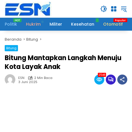
Langsung
ke
konten
Politik
Hukrim
Militer
Kesehatan
Otomotif
Beranda
Bitung
Bitung
Bitung Mantapkan Langkah Menuju
Kota Layak Anak
2548
ESN
2 Min Baca
3 Juni 2025