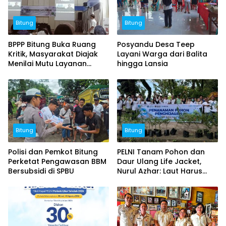
Bitung
Bitung
BPPP Bitung Buka Ruang
Posyandu Desa Teep
Kritik, Masyarakat Diajak
Layani Warga dari Balita
Menilai Mutu Layanan
hingga Lansia
Publik
Bitung
Bitung
Polisi dan Pemkot Bitung
PELNI Tanam Pohon dan
Perketat Pengawasan BBM
Daur Ulang Life Jacket,
Bersubsidi di SPBU
Nurul Azhar: Laut Harus
Tetap Lestari