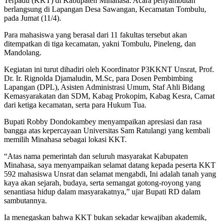
Terpadu (KKT) di Kabupaten Minahasa. Acara penyambutan
berlangsung di Lapangan Desa Sawangan, Kecamatan Tombulu,
pada Jumat (11/4).
Para mahasiswa yang berasal dari 11 fakultas tersebut akan
ditempatkan di tiga kecamatan, yakni Tombulu, Pineleng, dan
Mandolang.
Kegiatan ini turut dihadiri oleh Koordinator P3KKNT Unsrat, Prof.
Dr. Ir. Rignolda Djamaludin, M.Sc, para Dosen Pembimbing
Lapangan (DPL), Asisten Administrasi Umum, Staf Ahli Bidang
Kemasyarakatan dan SDM, Kabag Prokopim, Kabag Kesra, Camat
dari ketiga kecamatan, serta para Hukum Tua.
Bupati Robby Dondokambey menyampaikan apresiasi dan rasa
bangga atas kepercayaan Universitas Sam Ratulangi yang kembali
memilih Minahasa sebagai lokasi KKT.
“Atas nama pemerintah dan seluruh masyarakat Kabupaten
Minahasa, saya menyampaikan selamat datang kepada peserta KKT
592 mahasiswa Unsrat dan selamat mengabdi, Ini adalah tanah yang
kaya akan sejarah, budaya, serta semangat gotong-royong yang
senantiasa hidup dalam masyarakatnya,” ujar Bupati RD dalam
sambutannya.
Ia menegaskan bahwa KKT bukan sekadar kewajiban akademik,