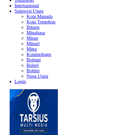
Teknologi
Internasional
Sulawesi Utara
Kota Manado
Kota Tomohon
Bitung
Minahasa
Minut
Minsel
Mitra
Kotamobagu
Bolmut
Bolsel
Boltim
Nusa Utara
Login