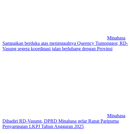
Minahasa
Sampaikan berduka atas meninggalnya Queency Tumonggor, RD-
Vasung segera koordinasi jalan berlubang dengan Provinsi
Minahasa
Dihadiri RD-Vasung, DPRD Minahasa gelar Rapat Paripurna
Penyampaian LKPJ Tahun Anggaran 2025