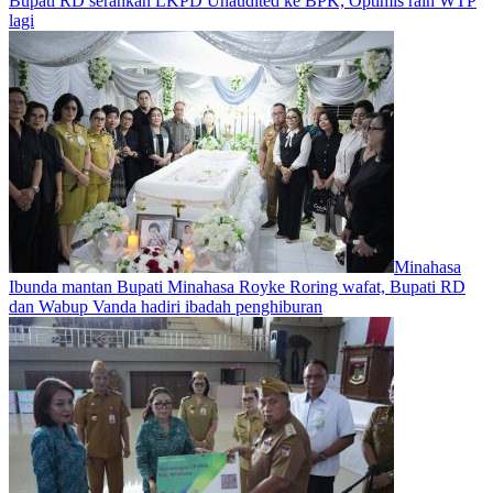
Bupati RD serahkan LKPD Unaudited ke BPK, Optimis raih WTP
lagi
Minahasa
Ibunda mantan Bupati Minahasa Royke Roring wafat, Bupati RD
dan Wabup Vanda hadiri ibadah penghiburan