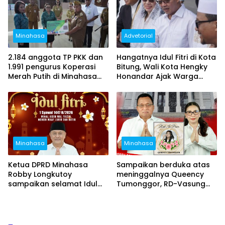
Minahasa
Advetorial
2.184 anggota TP PKK dan
Hangatnya Idul Fitri di Kota
1.991 pengurus Koperasi
Bitung, Wali Kota Hengky
Merah Putih di Minahasa
Honandar Ajak Warga
resmi terdaftar sebagai
Perkuat Persaudaraan
peserta BPJS
Ketenegakerjaan
Minahasa
Minahasa
Ketua DPRD Minahasa
Sampaikan berduka atas
Robby Longkutoy
meninggalnya Queency
sampaikan selamat Idul
Tumonggor, RD-Vasung
Fitri dan hari raya Nyepi
segera koordinasi jalan
berlubang dengan Provinsi