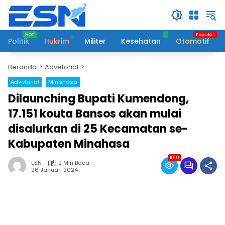
Langsung
ke
konten
Politik
Hukrim
Militer
Kesehatan
Otomotif
Beranda
Advetorial
Advetorial
Minahasa
Dilaunching Bupati Kumendong,
17.151 kouta Bansos akan mulai
disalurkan di 25 Kecamatan se-
Kabupaten Minahasa
1019
ESN
2 Min Baca
26 Januari 2024