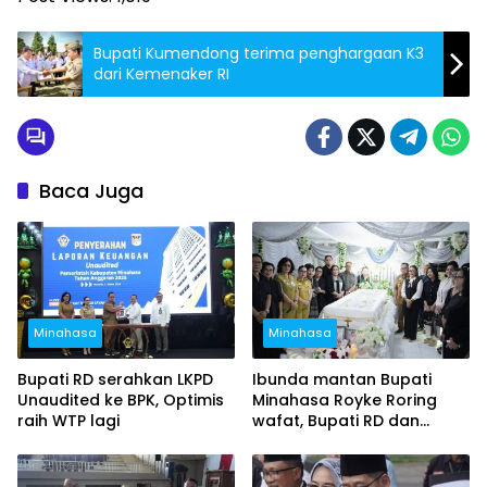
Bupati Kumendong terima penghargaan K3
dari Kemenaker RI
Baca Juga
Minahasa
Minahasa
Bupati RD serahkan LKPD
Ibunda mantan Bupati
Unaudited ke BPK, Optimis
Minahasa Royke Roring
raih WTP lagi
wafat, Bupati RD dan
Wabup Vanda hadiri
ibadah penghiburan