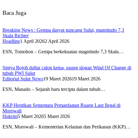
Baca Juga
Breaking News : Gempa dasyat guncang Sulut, magnitudo 7,3
Skala Richter
Headline
1 April 2026
2 April 2026
ESN, Tomohon – Gempa berkekuatan magnitudo 7,3 Skala…
Sintya Bojoh daftar calon ketua, usung slogan Wind Of Change di
tubuh PWI Sulut
Editorial Sulut News
19 Maret 2026
19 Maret 2026
ESN, Manado – Sejarah baru tercipta dalam tubuh…
KKP Hentikan Sementara Pemanfaatan Ruang Laut Ilegal di
Morowali
Hukrim
5 Maret 2026
5 Maret 2026
ESN, Morowali – Kementerian Kelautan dan Perikanan (KKP)…