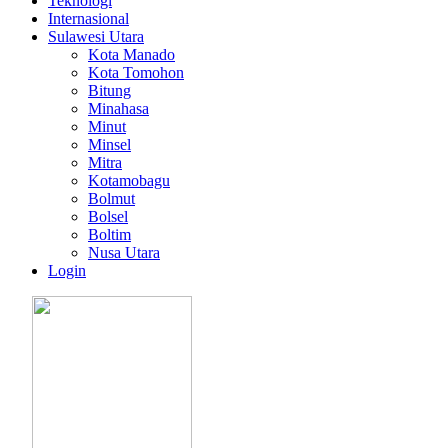
Teknologi
Internasional
Sulawesi Utara
Kota Manado
Kota Tomohon
Bitung
Minahasa
Minut
Minsel
Mitra
Kotamobagu
Bolmut
Bolsel
Boltim
Nusa Utara
Login