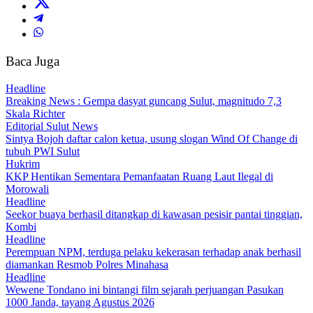
Baca Juga
Headline
Breaking News : Gempa dasyat guncang Sulut, magnitudo 7,3
Skala Richter
Editorial Sulut News
Sintya Bojoh daftar calon ketua, usung slogan Wind Of Change di
tubuh PWI Sulut
Hukrim
KKP Hentikan Sementara Pemanfaatan Ruang Laut Ilegal di
Morowali
Headline
Seekor buaya berhasil ditangkap di kawasan pesisir pantai tinggian,
Kombi
Headline
Perempuan NPM, terduga pelaku kekerasan terhadap anak berhasil
diamankan Resmob Polres Minahasa
Headline
Wewene Tondano ini bintangi film sejarah perjuangan Pasukan
1000 Janda, tayang Agustus 2026