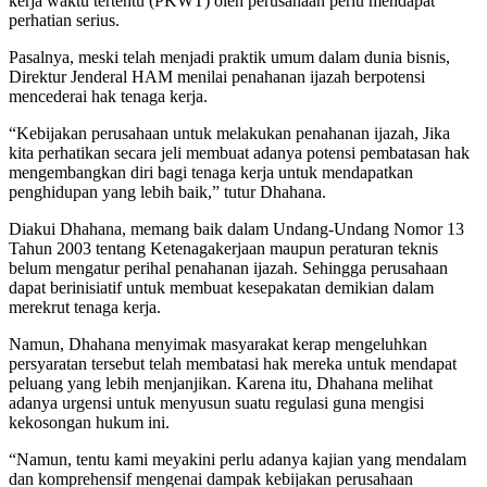
kerja waktu tertentu (PKWT) oleh perusahaan perlu mendapat
perhatian serius.
Pasalnya, meski telah menjadi praktik umum dalam dunia bisnis,
Direktur Jenderal HAM menilai penahanan ijazah berpotensi
mencederai hak tenaga kerja.
“Kebijakan perusahaan untuk melakukan penahanan ijazah, Jika
kita perhatikan secara jeli membuat adanya potensi pembatasan hak
mengembangkan diri bagi tenaga kerja untuk mendapatkan
penghidupan yang lebih baik,” tutur Dhahana.
Diakui Dhahana, memang baik dalam Undang-Undang Nomor 13
Tahun 2003 tentang Ketenagakerjaan maupun peraturan teknis
belum mengatur perihal penahanan ijazah. Sehingga perusahaan
dapat berinisiatif untuk membuat kesepakatan demikian dalam
merekrut tenaga kerja.
Namun, Dhahana menyimak masyarakat kerap mengeluhkan
persyaratan tersebut telah membatasi hak mereka untuk mendapat
peluang yang lebih menjanjikan. Karena itu, Dhahana melihat
adanya urgensi untuk menyusun suatu regulasi guna mengisi
kekosongan hukum ini.
“Namun, tentu kami meyakini perlu adanya kajian yang mendalam
dan komprehensif mengenai dampak kebijakan perusahaan