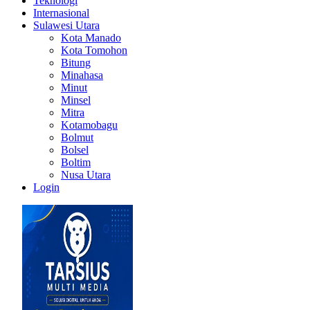
Teknologi
Internasional
Sulawesi Utara
Kota Manado
Kota Tomohon
Bitung
Minahasa
Minut
Minsel
Mitra
Kotamobagu
Bolmut
Bolsel
Boltim
Nusa Utara
Login