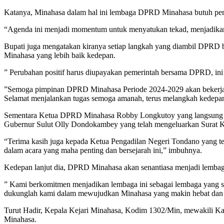
Katanya, Minahasa dalam hal ini lembaga DPRD Minahasa butuh pem
“Agenda ini menjadi momentum untuk menyatukan tekad, menjadikan l
Bupati juga mengatakan kiranya setiap langkah yang diambil DPRD 
Minahasa yang lebih baik kedepan.
” Perubahan positif harus diupayakan pemerintah bersama DPRD, ini 
”Semoga pimpinan DPRD Minahasa Periode 2024-2029 akan bekerja le
Selamat menjalankan tugas semoga amanah, terus melangkah kedepan 
Sementara Ketua DPRD Minahasa Robby Longkutoy yang langsung m
Gubernur Sulut Olly Dondokambey yang telah mengeluarkan Surat
“Terima kasih juga kepada Ketua Pengadilan Negeri Tondano yang t
dalam acara yang maha penting dan bersejarah ini,” imbuhnya.
Kedepan lanjut dia, DPRD Minahasa akan senantiasa menjadi lembag
” Kami berkomitmen menjadikan lembaga ini sebagai lembaga yang s
dukunglah kami dalam mewujudkan Minahasa yang makin hebat dan 
Turut Hadir, Kepala Kejari Minahasa, Kodim 1302/Min, mewakili Kap
Minahasa.