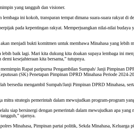
impin yang tangguh dan visioner.
embaga ini kokoh, transparan tempat dimana suara-suara rakyat di d
berpijak pada kepentingan rakyat. Memperjuangkan nilai-nilai buda
akan menjadi bukti komitmen untuk membawa Minahasa yang lebih mandi
bih baik lagi. Mari kita dukung kita doakan supaya lembaga ini menj
demi kesejahteraan kita bersama,” tutupnya.
emimpin Rapat paripurna Pengambilan Sumpah/ Janji Pimpinan DPR
 Keputusan (SK) Penetapan Pimpinan DPRD Minahasa Periode 2024-20
elah bersedia mengambil Sumpah/Janji Pimpinan DPRD Minahasa, sert
a mitra strategis pemerintah dalam mewujudkan program-program yang
elalu siap bersinergi dengan pemerintah dalam mewujudkan apa yang 
tangguh,” ujarnya.
olres Minahasa, Pimpinan partai politik, Sekda Minahasa, Keluarga 