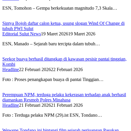
ESN, Tomohon – Gempa berkekuatan magnitudo 7,3 Skala…
Sintya Bojoh daftar calon ketua, usung slogan Wind Of Change di
tubuh PWI Sulut
Editorial Sulut News
19 Maret 2026
19 Maret 2026
ESN, Manado – Sejarah baru tercipta dalam tubuh…
Seekor buaya berhasil ditangkap di kawasan pesisir pantai tinggian,
Kombi
Headline
22 Februari 2026
22 Februari 2026
Foto : Proses penangkapan buaya di pantai Tinggian…
Perempuan NPM, terduga pelaku kekerasan terhadap anak berhasil
diamankan Resmob Polres Minahasa
Headline
21 Februari 2026
21 Februari 2026
Foto : Terduga pelaku NPM (29).ist ESN, Tondano…
Wewene Tondano ini bintangi film sejarah perjuangan Pasukan