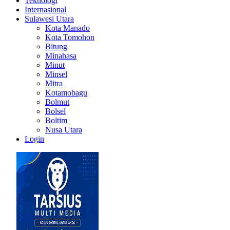
Teknologi
Internasional
Sulawesi Utara
Kota Manado
Kota Tomohon
Bitung
Minahasa
Minut
Minsel
Mitra
Kotamobagu
Bolmut
Bolsel
Boltim
Nusa Utara
Login