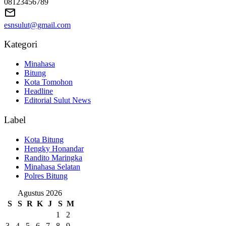
08123456789
esnsulut@gmail.com
Kategori
Minahasa
Bitung
Kota Tomohon
Headline
Editorial Sulut News
Label
Kota Bitung
Hengky Honandar
Randito Maringka
Minahasa Selatan
Polres Bitung
Agustus 2026
S
S
R
K
J
S
M
1
2
3
4
5
6
7
8
9