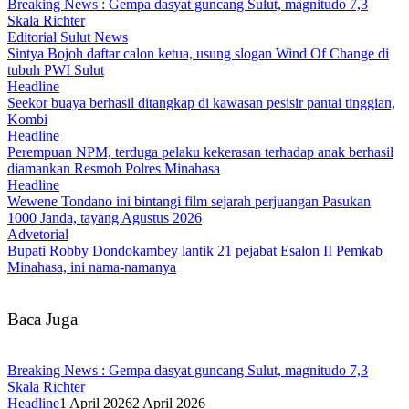
Breaking News : Gempa dasyat guncang Sulut, magnitudo 7,3
Skala Richter
Editorial Sulut News
Sintya Bojoh daftar calon ketua, usung slogan Wind Of Change di
tubuh PWI Sulut
Headline
Seekor buaya berhasil ditangkap di kawasan pesisir pantai tinggian,
Kombi
Headline
Perempuan NPM, terduga pelaku kekerasan terhadap anak berhasil
diamankan Resmob Polres Minahasa
Headline
Wewene Tondano ini bintangi film sejarah perjuangan Pasukan
1000 Janda, tayang Agustus 2026
Advetorial
Bupati Robby Dondokambey lantik 21 pejabat Esalon II Pemkab
Minahasa, ini nama-namanya
Baca Juga
Breaking News : Gempa dasyat guncang Sulut, magnitudo 7,3
Skala Richter
Headline
1 April 2026
2 April 2026