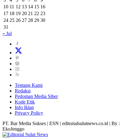
10
11
12
13
14
15
16
17
18
19
20
21
22
23
24
25
26
27
28
29
30
31
« Jul
Tentang Kami
Redaksi
Pedoman Media Siber
Kode Etik
Info Iklan
Privacy Policy
PT. Bar Media Sukses | ESN | editorialsulutnews.co.id | By :
EkoJenggo