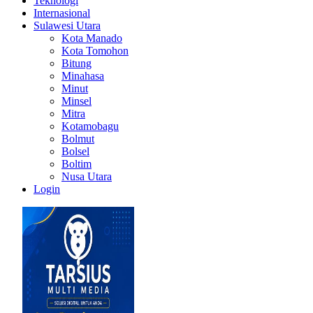
Teknologi
Internasional
Sulawesi Utara
Kota Manado
Kota Tomohon
Bitung
Minahasa
Minut
Minsel
Mitra
Kotamobagu
Bolmut
Bolsel
Boltim
Nusa Utara
Login