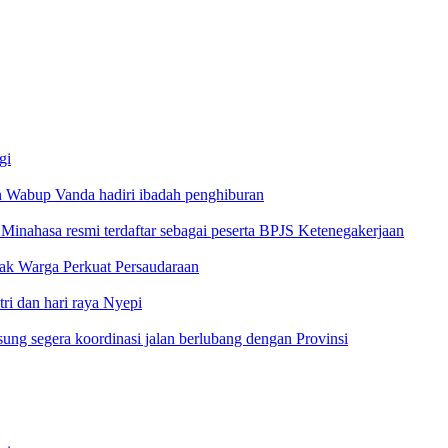
gi
 Wabup Vanda hadiri ibadah penghiburan
inahasa resmi terdaftar sebagai peserta BPJS Ketenegakerjaan
jak Warga Perkuat Persaudaraan
i dan hari raya Nyepi
g segera koordinasi jalan berlubang dengan Provinsi