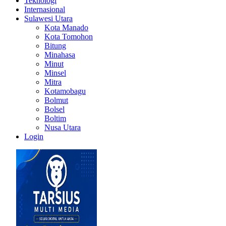
Teknologi
Internasional
Sulawesi Utara
Kota Manado
Kota Tomohon
Bitung
Minahasa
Minut
Minsel
Mitra
Kotamobagu
Bolmut
Bolsel
Boltim
Nusa Utara
Login