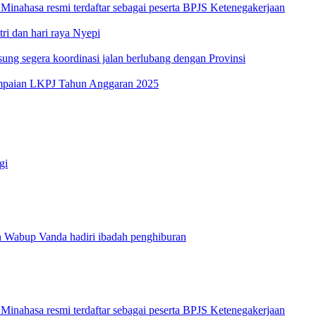
inahasa resmi terdaftar sebagai peserta BPJS Ketenegakerjaan
i dan hari raya Nyepi
g segera koordinasi jalan berlubang dengan Provinsi
ampaian LKPJ Tahun Anggaran 2025
gi
 Wabup Vanda hadiri ibadah penghiburan
inahasa resmi terdaftar sebagai peserta BPJS Ketenegakerjaan