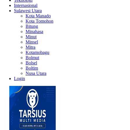
Teknologi
Internasional
Sulawesi Utara
Kota Manado
Kota Tomohon
Bitung
Minahasa
Minut
Minsel
Mitra
Kotamobagu
Bolmut
Bolsel
Boltim
Nusa Utara
Login