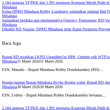
2.184 anggota TP PKK dan 1.991 pengurus Koperasi Merah Putih di M
Minahasa
Ketua DPRD Minahasa Robby Longkutoy sampaikan selamat Idul Fitr
Minahasa
Sampaikan berduka atas meninggalnya Queency Tumonggor, RD-Vasun
Minahasa
Dihadiri RD-Vasung, DPRD Minahasa gelar Rapat Paripurna Peny
Baca Juga
Bupati RD serahkan LKPD Unaudited ke BPK, Optimis raih WTP la
Minahasa
31 Maret 2026
31 Maret 2026
ESN, Manado – Bupati Minahasa Robby Dondokambey (RD)…
Ibunda mantan Bupati Minahasa Royke Roring wafat, Bupati RD dan
Minahasa
30 Maret 2026
30 Maret 2026
ESN, Leilem – Bupati Minahasa Robby Dondokambey bersama…
2.184 anggota TP PKK dan 1.991 pengurus Koperasi Merah Putih di M