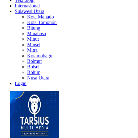
Teknologi
Internasional
Sulawesi Utara
Kota Manado
Kota Tomohon
Bitung
Minahasa
Minut
Minsel
Mitra
Kotamobagu
Bolmut
Bolsel
Boltim
Nusa Utara
Login