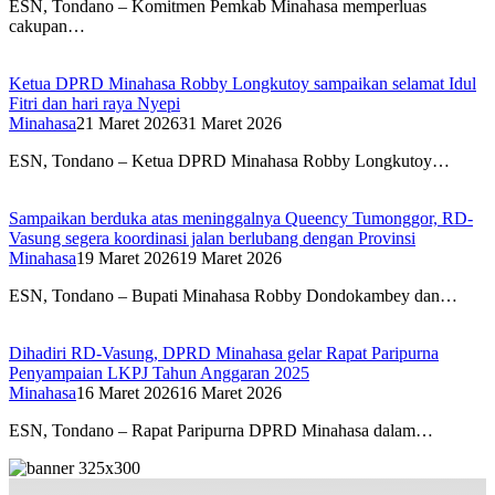
ESN, Tondano – Komitmen Pemkab Minahasa memperluas
cakupan…
Ketua DPRD Minahasa Robby Longkutoy sampaikan selamat Idul
Fitri dan hari raya Nyepi
Minahasa
21 Maret 2026
31 Maret 2026
ESN, Tondano – Ketua DPRD Minahasa Robby Longkutoy…
Sampaikan berduka atas meninggalnya Queency Tumonggor, RD-
Vasung segera koordinasi jalan berlubang dengan Provinsi
Minahasa
19 Maret 2026
19 Maret 2026
ESN, Tondano – Bupati Minahasa Robby Dondokambey dan…
Dihadiri RD-Vasung, DPRD Minahasa gelar Rapat Paripurna
Penyampaian LKPJ Tahun Anggaran 2025
Minahasa
16 Maret 2026
16 Maret 2026
ESN, Tondano – Rapat Paripurna DPRD Minahasa dalam…