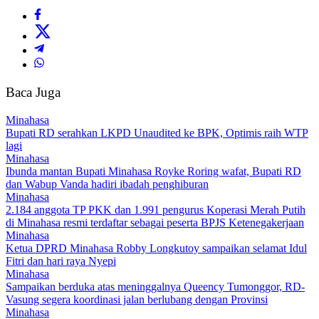
Baca Juga
Minahasa
Bupati RD serahkan LKPD Unaudited ke BPK, Optimis raih WTP
lagi
Minahasa
Ibunda mantan Bupati Minahasa Royke Roring wafat, Bupati RD
dan Wabup Vanda hadiri ibadah penghiburan
Minahasa
2.184 anggota TP PKK dan 1.991 pengurus Koperasi Merah Putih
di Minahasa resmi terdaftar sebagai peserta BPJS Ketenegakerjaan
Minahasa
Ketua DPRD Minahasa Robby Longkutoy sampaikan selamat Idul
Fitri dan hari raya Nyepi
Minahasa
Sampaikan berduka atas meninggalnya Queency Tumonggor, RD-
Vasung segera koordinasi jalan berlubang dengan Provinsi
Minahasa