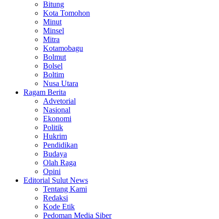
Bitung
Kota Tomohon
Minut
Minsel
Mitra
Kotamobagu
Bolmut
Bolsel
Boltim
Nusa Utara
Ragam Berita
Advetorial
Nasional
Ekonomi
Politik
Hukrim
Pendidikan
Budaya
Olah Raga
Opini
Editorial Sulut News
Tentang Kami
Redaksi
Kode Etik
Pedoman Media Siber