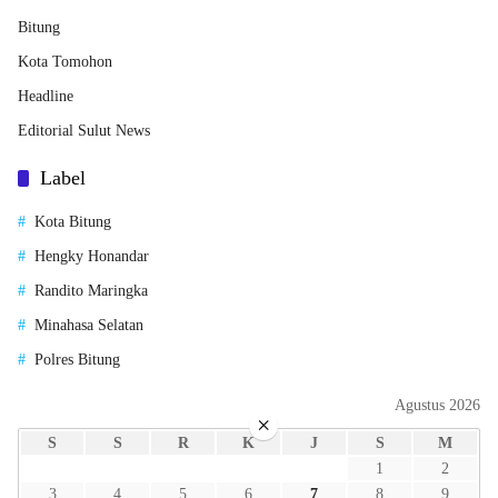
Bitung
Kota Tomohon
Headline
Editorial Sulut News
Label
Kota Bitung
Hengky Honandar
Randito Maringka
Minahasa Selatan
Polres Bitung
Agustus 2026
×
S
S
R
K
J
S
M
1
2
3
4
5
6
7
8
9