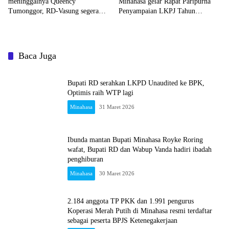
meninggalnya Queency
Minahasa gelar Rapat Paripurna
Tumonggor, RD-Vasung segera
Penyampaian LKPJ Tahun
koordinasi jalan berlubang dengan
Anggaran 2025
Provinsi
Baca Juga
Bupati RD serahkan LKPD Unaudited ke BPK,
Optimis raih WTP lagi
Minahasa
31 Maret 2026
Ibunda mantan Bupati Minahasa Royke Roring
wafat, Bupati RD dan Wabup Vanda hadiri ibadah
penghiburan
Minahasa
30 Maret 2026
2.184 anggota TP PKK dan 1.991 pengurus
Koperasi Merah Putih di Minahasa resmi terdaftar
sebagai peserta BPJS Ketenegakerjaan