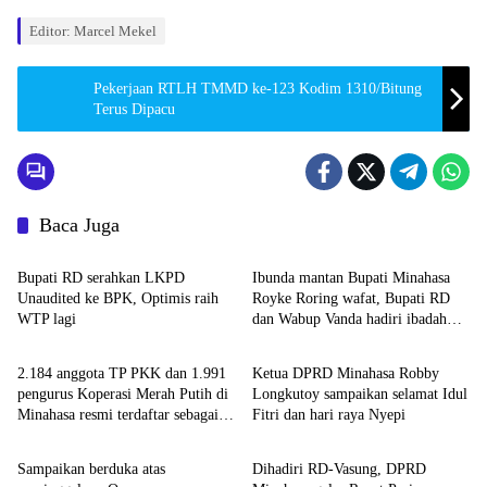
Editor: Marcel Mekel
Pekerjaan RTLH TMMD ke-123 Kodim 1310/Bitung
Terus Dipacu
Baca Juga
Minahasa
Minahasa
Bupati RD serahkan LKPD
Ibunda mantan Bupati Minahasa
Unaudited ke BPK, Optimis raih
Royke Roring wafat, Bupati RD
WTP lagi
dan Wabup Vanda hadiri ibadah
Minahasa
Minahasa
penghiburan
2.184 anggota TP PKK dan 1.991
Ketua DPRD Minahasa Robby
pengurus Koperasi Merah Putih di
Longkutoy sampaikan selamat Idul
Minahasa resmi terdaftar sebagai
Fitri dan hari raya Nyepi
Minahasa
Minahasa
peserta BPJS Ketenegakerjaan
Sampaikan berduka atas
Dihadiri RD-Vasung, DPRD