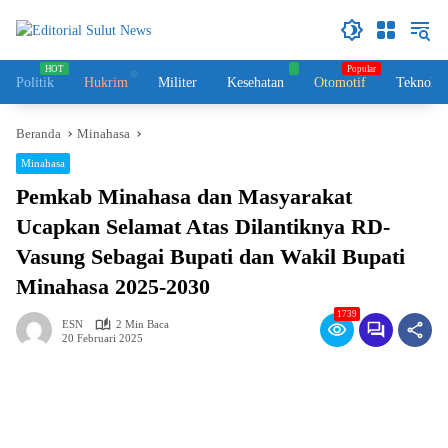
Langsung
ke
konten
Politik
Hukrim
Militer
Kesehatan
Otomotif
Teknolog
Beranda
Minahasa
Minahasa
Pemkab Minahasa dan Masyarakat
Ucapkan Selamat Atas Dilantiknya RD-
Vasung Sebagai Bupati dan Wakil Bupati
Minahasa 2025-2030
1739
ESN
2 Min Baca
20 Februari 2025