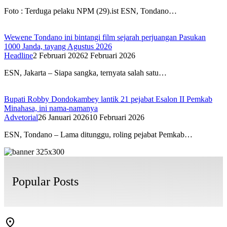
Foto : Terduga pelaku NPM (29).ist ESN, Tondano…
Wewene Tondano ini bintangi film sejarah perjuangan Pasukan
1000 Janda, tayang Agustus 2026
Headline
2 Februari 2026
2 Februari 2026
ESN, Jakarta – Siapa sangka, ternyata salah satu…
Bupati Robby Dondokambey lantik 21 pejabat Esalon II Pemkab
Minahasa, ini nama-namanya
Advetorial
26 Januari 2026
10 Februari 2026
ESN, Tondano – Lama ditunggu, roling pejabat Pemkab…
Popular Posts