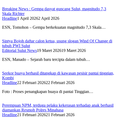
Breaking News : Gempa dasyat guncang Sulut, magnitudo 7,3
Skala Richter
Headline
1 April 2026
2 April 2026
ESN, Tomohon – Gempa berkekuatan magnitudo 7,3 Skala…
Sintya Bojoh daftar calon ketua, usung slogan Wind Of Change di
tubuh PWI Sulut
Editorial Sulut News
19 Maret 2026
19 Maret 2026
ESN, Manado – Sejarah baru tercipta dalam tubuh…
Seekor buaya berhasil ditangkap di kawasan pesisir pantai tinggian,
Kombi
Headline
22 Februari 2026
22 Februari 2026
Foto : Proses penangkapan buaya di pantai Tinggian…
Perempuan NPM, terduga pelaku kekerasan terhadap anak berhasil
diamankan Resmob Polres Minahasa
Headline
21 Februari 2026
21 Februari 2026