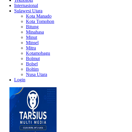
Teknologi
Internasional
Sulawesi Utara
Kota Manado
Kota Tomohon
Bitung
Minahasa
Minut
Minsel
Mitra
Kotamobagu
Bolmut
Bolsel
Boltim
Nusa Utara
Login