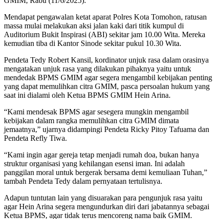
GMIM, Rabu (11/6/2025).
Mendapat pengawalan ketat aparat Polres Kota Tomohon, ratusan
massa mulai melakukan aksi jalan kaki dari titik kumpul di
Auditorium Bukit Inspirasi (ABI) sekitar jam 10.00 Wita. Mereka
kemudian tiba di Kantor Sinode sekitar pukul 10.30 Wita.
Pendeta Tedy Robert Kansil, kordinator unjuk rasa dalam orasinya
mengatakan unjuk rasa yang dilakukan pihaknya yaitu untuk
mendedak BPMS GMIM agar segera mengambil kebijakan penting
yang dapat memulihkan citra GMIM, pasca persoalan hukum yang
saat ini dialami oleh Ketua BPMS GMIM Hein Arina.
“Kami mendesak BPMS agar sesegera mungkin mengambil
kebijakan dalam rangka memulihkan citra GMIM dimata
jemaatnya,” ujarnya didampingi Pendeta Ricky Pitoy Tafuama dan
Pendeta Refly Tiwa.
“Kami ingin agar gereja tetap menjadi rumah doa, bukan hanya
struktur organisasi yang kehilangan esensi iman. Ini adalah
panggilan moral untuk bergerak bersama demi kemuliaan Tuhan,”
tambah Pendeta Tedy dalam pernyataan tertulisnya.
Adapun tuntutan lain yang disuarakan para pengunjuk rasa yaitu
agar Hein Arina segera mengundurkan diri dari jabatannya sebagai
Ketua BPMS, agar tidak terus mencoreng nama baik GMIM.