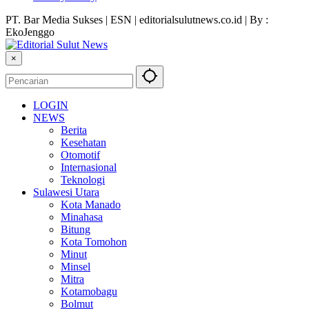
PT. Bar Media Sukses | ESN | editorialsulutnews.co.id | By :
EkoJenggo
×
LOGIN
NEWS
Berita
Kesehatan
Otomotif
Internasional
Teknologi
Sulawesi Utara
Kota Manado
Minahasa
Bitung
Kota Tomohon
Minut
Minsel
Mitra
Kotamobagu
Bolmut