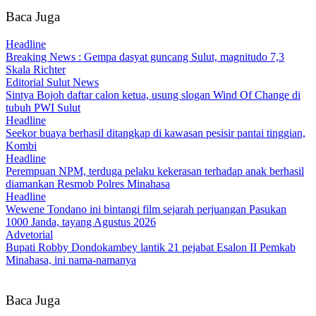
Baca Juga
Headline
Breaking News : Gempa dasyat guncang Sulut, magnitudo 7,3
Skala Richter
Editorial Sulut News
Sintya Bojoh daftar calon ketua, usung slogan Wind Of Change di
tubuh PWI Sulut
Headline
Seekor buaya berhasil ditangkap di kawasan pesisir pantai tinggian,
Kombi
Headline
Perempuan NPM, terduga pelaku kekerasan terhadap anak berhasil
diamankan Resmob Polres Minahasa
Headline
Wewene Tondano ini bintangi film sejarah perjuangan Pasukan
1000 Janda, tayang Agustus 2026
Advetorial
Bupati Robby Dondokambey lantik 21 pejabat Esalon II Pemkab
Minahasa, ini nama-namanya
Baca Juga