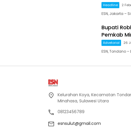
Headline
2 Feb
ESN, Jakarta – 
Bupati Rob
Pemkab Mi
Advetorial
26 J
ESN, Tondano – 
Kelurahan Koya, Kecamatan Tondan
Minahasa, Sulawesi Utara
08123456789
esnsulut@gmail.com