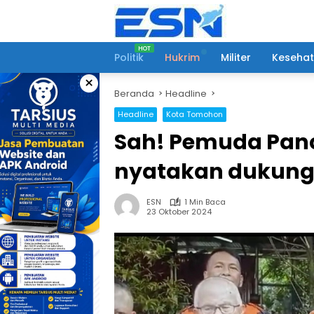
Langsung
ke
konten
Politik
Hukrim
Militer
Keseha
×
Beranda
Headline
Headline
Kota Tomohon
Sah! Pemuda Pan
nyatakan dukun
ESN
1 Min Baca
23 Oktober 2024