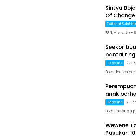
Sintya Boj
Of Change 
Editorial Sulut N
ESN, Manado – S
Seekor bua
pantai tin
Headline
22 Fe
Foto : Proses p
Perempuan 
anak berha
Headline
21 Fe
Foto : Terduga p
Wewene Ton
Pasukan 10