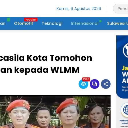
Kamis, 6 Agustus 2026
tan
Otomotif
Teknologi
Internasional
Sulawesi 
casila Kota Tomohon
gan kepada WLMM
1598