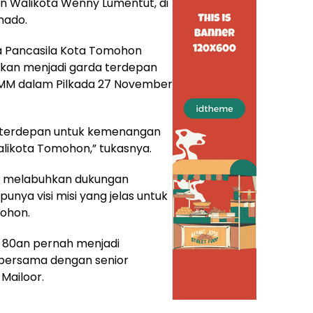
 Walikota Wenny Lumentut, di
nado.
 Pancasila Kota Tomohon
kan menjadi garda terdepan
M dalam Pilkada 27 November
a terdepan untuk kemenangan
likota Tomohon,” tukasnya.
a melabuhkan dukungan
nya visi misi yang jelas untuk
ohon.
n 80an pernah menjadi
bersama dengan senior
Mailoor.