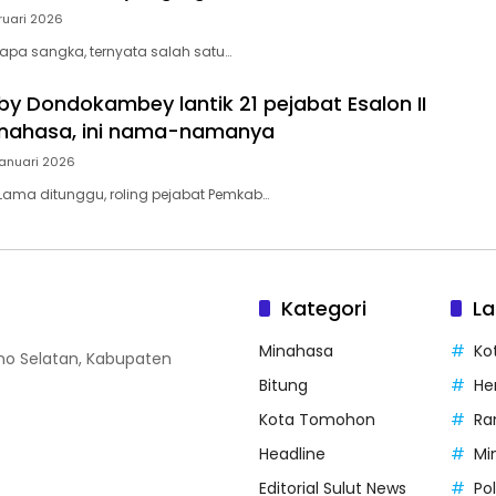
ruari 2026
Siapa sangka, ternyata salah satu…
by Dondokambey lantik 21 pejabat Esalon II
nahasa, ini nama-namanya
anuari 2026
Lama ditunggu, roling pejabat Pemkab…
Kategori
La
Minahasa
Ko
o Selatan, Kabupaten
Bitung
He
Kota Tomohon
Ra
Headline
Mi
Editorial Sulut News
Po