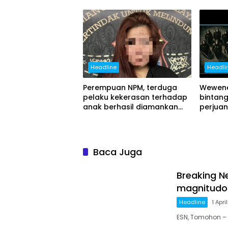
Headline
Headli
Perempuan NPM, terduga
Wewene
pelaku kekerasan terhadap
bintang
anak berhasil diamankan
perjua
Resmob Polres Minahasa
Janda,
Baca Juga
Breaking N
magnitudo 
Headline
1 Apri
ESN, Tomohon –