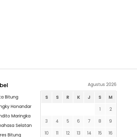
bel
Agustus 2026
ta Bitung
S
S
R
K
J
S
M
ngky Honandar
1
2
ndito Maringka
3
4
5
6
7
8
9
nahasa Selatan
10
11
12
13
14
15
16
lres Bitung