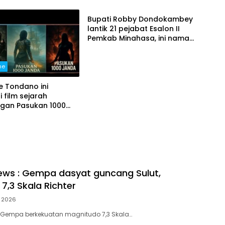
Kombi
Bupati Robby Dondokambey
lantik 21 pejabat Esalon II
Pemkab Minahasa, ini nama-
namanya
ne
 Tondano ini
i film sejarah
ngan Pasukan 1000
 tayang Agustus 2026
ews : Gempa dasyat guncang Sulut,
7,3 Skala Richter
l 2026
 Gempa berkekuatan magnitudo 7,3 Skala…