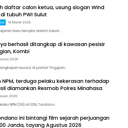
oh daftar calon ketua, usung slogan Wind
di tubuh PWI Sulut
ews
19 Maret 2026
ejarah baru tercipta dalam tubuh…
ya berhasil ditangkap di kawasan pesisir
ggian, Kombi
bruari 2026
enangkapan buaya di pantai Tinggian…
NPM, terduga pelaku kekerasan terhadap
sil diamankan Resmob Polres Minahasa
bruari 2026
elaku NPM (29).ist ESN, Tondano…
dano ini bintangi film sejarah perjuangan
00 Janda, tayang Agustus 2026