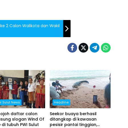
 ke 2 Calon Walikota dan Wakil
al Sulut News
Headline
Bojoh daftar calon
Seekor buaya berhasil
usung slogan Wind Of
ditangkap di kawasan
di tubuh PWI Sulut
pesisir pantai tinggian,
Advetorial