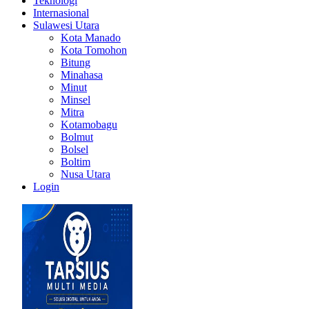
Teknologi
Internasional
Sulawesi Utara
Kota Manado
Kota Tomohon
Bitung
Minahasa
Minut
Minsel
Mitra
Kotamobagu
Bolmut
Bolsel
Boltim
Nusa Utara
Login