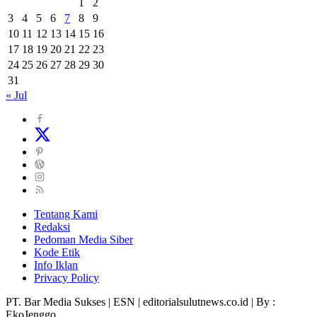
1
2
3
4
5
6
7
8
9
10
11
12
13
14
15
16
17
18
19
20
21
22
23
24
25
26
27
28
29
30
31
« Jul
Tentang Kami
Redaksi
Pedoman Media Siber
Kode Etik
Info Iklan
Privacy Policy
PT. Bar Media Sukses | ESN | editorialsulutnews.co.id | By :
EkoJenggo