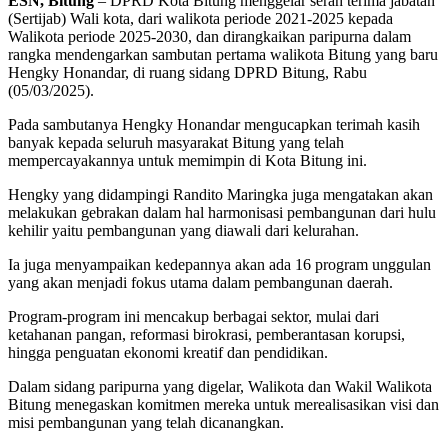
ESN, Bitung
– DPRD Kota Bitung menggelar serah terima jabatan
(Sertijab) Wali kota, dari walikota periode 2021-2025 kepada
Walikota periode 2025-2030, dan dirangkaikan paripurna dalam
rangka mendengarkan sambutan pertama walikota Bitung yang baru
Hengky Honandar, di ruang sidang DPRD Bitung, Rabu
(05/03/2025).
Pada sambutanya Hengky Honandar mengucapkan terimah kasih
banyak kepada seluruh masyarakat Bitung yang telah
mempercayakannya untuk memimpin di Kota Bitung ini.
Hengky yang didampingi Randito Maringka juga mengatakan akan
melakukan gebrakan dalam hal harmonisasi pembangunan dari hulu
kehilir yaitu pembangunan yang diawali dari kelurahan.
Ia juga menyampaikan kedepannya akan ada 16 program unggulan
yang akan menjadi fokus utama dalam pembangunan daerah.
Program-program ini mencakup berbagai sektor, mulai dari
ketahanan pangan, reformasi birokrasi, pemberantasan korupsi,
hingga penguatan ekonomi kreatif dan pendidikan.
Dalam sidang paripurna yang digelar, Walikota dan Wakil Walikota
Bitung menegaskan komitmen mereka untuk merealisasikan visi dan
misi pembangunan yang telah dicanangkan.