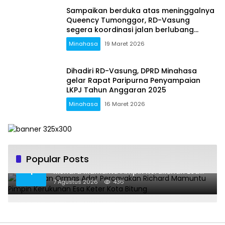
Sampaikan berduka atas meninggalnya
Queency Tumonggor, RD-Vasung
segera koordinasi jalan berlubang
dengan Provinsi
Minahasa
19 Maret 2026
Dihadiri RD-Vasung, DPRD Minahasa
gelar Rapat Paripurna Penyampaian
LKPJ Tahun Anggaran 2025
Minahasa
16 Maret 2026
Popular Posts
Gabungan Ormas Adat Percayakan
1
Richard Mamuntu Pimpin Kerukunan Esa
Keter Kota Bitung
7 Agustus 2026
436