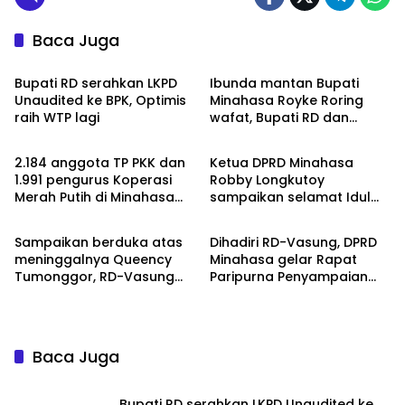
Baca Juga
Minahasa
Minahasa
Bupati RD serahkan LKPD
Ibunda mantan Bupati
Unaudited ke BPK, Optimis
Minahasa Royke Roring
raih WTP lagi
wafat, Bupati RD dan
Minahasa
Minahasa
Wabup Vanda hadiri
ibadah penghiburan
2.184 anggota TP PKK dan
Ketua DPRD Minahasa
1.991 pengurus Koperasi
Robby Longkutoy
Merah Putih di Minahasa
sampaikan selamat Idul
Minahasa
Minahasa
resmi terdaftar sebagai
Fitri dan hari raya Nyepi
peserta BPJS
Sampaikan berduka atas
Dihadiri RD-Vasung, DPRD
Ketenegakerjaan
meninggalnya Queency
Minahasa gelar Rapat
Tumonggor, RD-Vasung
Paripurna Penyampaian
segera koordinasi jalan
LKPJ Tahun Anggaran 2025
berlubang dengan Provinsi
Baca Juga
Bupati RD serahkan LKPD Unaudited ke