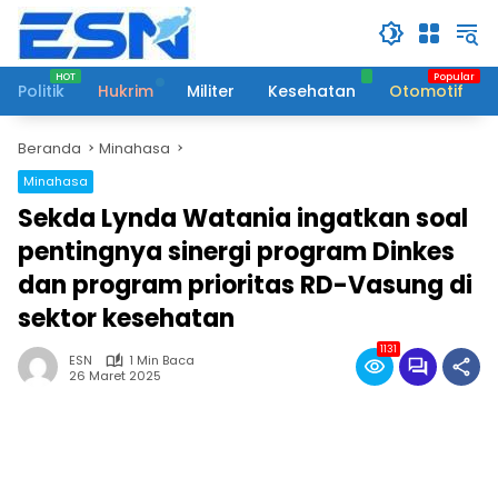
Langsung
ke
konten
Politik
Hukrim
Militer
Kesehatan
Otomotif
Beranda
Minahasa
Minahasa
Sekda Lynda Watania ingatkan soal
pentingnya sinergi program Dinkes
dan program prioritas RD-Vasung di
sektor kesehatan
1131
ESN
1 Min Baca
26 Maret 2025