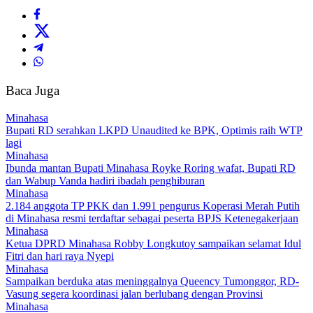
Baca Juga
Minahasa
Bupati RD serahkan LKPD Unaudited ke BPK, Optimis raih WTP
lagi
Minahasa
Ibunda mantan Bupati Minahasa Royke Roring wafat, Bupati RD
dan Wabup Vanda hadiri ibadah penghiburan
Minahasa
2.184 anggota TP PKK dan 1.991 pengurus Koperasi Merah Putih
di Minahasa resmi terdaftar sebagai peserta BPJS Ketenegakerjaan
Minahasa
Ketua DPRD Minahasa Robby Longkutoy sampaikan selamat Idul
Fitri dan hari raya Nyepi
Minahasa
Sampaikan berduka atas meninggalnya Queency Tumonggor, RD-
Vasung segera koordinasi jalan berlubang dengan Provinsi
Minahasa