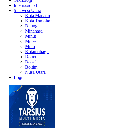
Teknologi
Internasional
Sulawesi Utara
Kota Manado
Kota Tomohon
Bitung
Minahasa
Minut
Minsel
Mitra
Kotamobagu
Bolmut
Bolsel
Boltim
Nusa Utara
Login