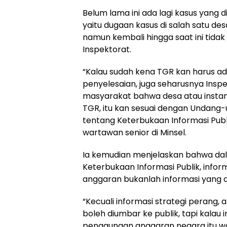
Belum lama ini ada lagi kasus yang d
yaitu dugaan kasus di salah satu d
namun kembali hingga saat ini tidak
Inspektorat.
“Kalau sudah kena TGR kan harus a
penyelesaian, juga seharusnya Insp
masyarakat bahwa desa atau instan
TGR, itu kan sesuai dengan Undang
tentang Keterbukaan Informasi Publ
wartawan senior di Minsel.
Ia kemudian menjelaskan bahwa d
Keterbukaan Informasi Publik, info
anggaran bukanlah informasi yang d
“Kecuali informasi strategi perang, at
boleh diumbar ke publik, tapi kala
penggunaan anggaran negara itu waj