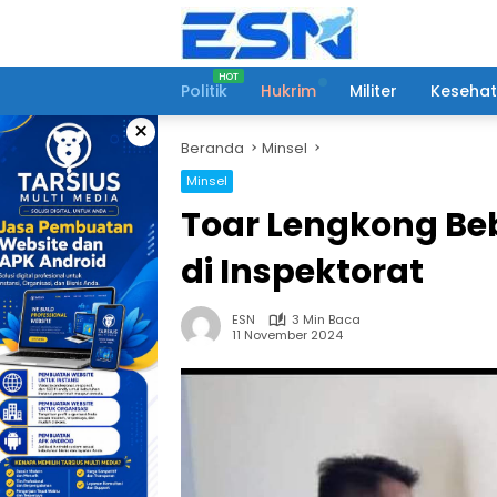
Langsung
ke
konten
Politik
Hukrim
Militer
Keseha
×
Beranda
Minsel
Minsel
Toar Lengkong B
di Inspektorat
ESN
3 Min Baca
11 November 2024