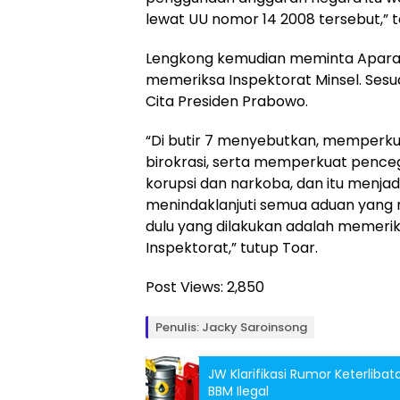
lewat UU nomor 14 2008 tersebut,” teg
Lengkong kemudian meminta Apara
memeriksa Inspektorat Minsel. Sesua
Cita Presiden Prabowo.
“Di butir 7 menyebutkan, memperkua
birokrasi, serta memperkuat pen
korupsi dan narkoba, dan itu menjad
menindaklanjuti semua aduan yang m
dulu yang dilakukan adalah memerik
Inspektorat,” tutup Toar.
Post Views:
2,850
Penulis: Jacky Saroinsong
JW Klarifikasi Rumor Keterli
BBM Ilegal