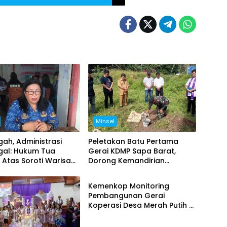
Minsel
ah, Administrasi
Peletakan Batu Pertama
gal: Hukum Tua
Gerai KDMP Sapa Barat,
Atas Soroti Warisan
Dorong Kemandirian
Minsel
ntahan Sebelumnya
Ekonomi Desa
Kemenkop Monitoring
Pembangunan Gerai
Koperasi Desa Merah Putih di
Ongkaw II