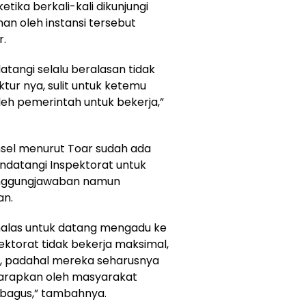
tika berkali-kali dikunjungi
n oleh instansi tersebut
r.
atangi selalu beralasan tidak
ktur nya, sulit untuk ketemu
oleh pemerintah untuk bekerja,”
insel menurut Toar sudah ada
datangi Inspektorat untuk
anggungjawaban namun
an.
 malas untuk datang mengadu ke
ektorat tidak bekerja maksimal,
n, padahal mereka seharusnya
harapkan oleh masyarakat
 bagus,” tambahnya.