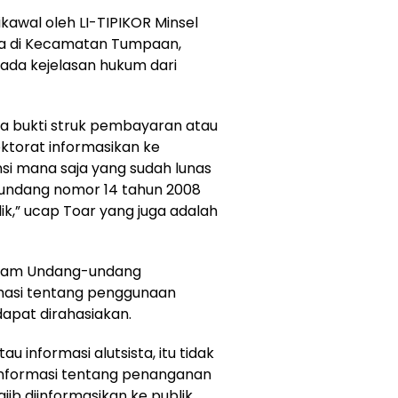
ikawal oleh LI-TIPIKOR Minsel
esa di Kecamatan Tumpaan,
 ada kejelasan hukum dari
da bukti struk pembayaran atau
ektorat informasikan ke
si mana saja yang sudah lunas
-undang nomor 14 tahun 2008
ik,” ucap Toar yang juga adalah
alam Undang-undang
rmasi tentang penggunaan
apat dirahasiakan.
au informasi alutsista, itu tidak
u informasi tentang penanganan
ib diinformasikan ke publik,