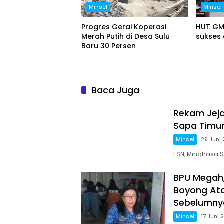
Minsel
Minsel
Progres Gerai Koperasi
HUT GM
Merah Putih di Desa Sulu
sukses 
Baru 30 Persen
Baca Juga
Rekam Jeja
Sapa Timu
Minsel
29 Juni
ESN, Minahasa S
BPU Megah,
Boyong Ata
Sebelumny
Minsel
17 Juni 