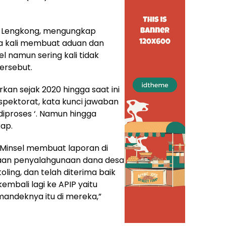
ar Lengkong, mengungkap
a kali membuat aduan dan
l namun sering kali tidak
tersebut.
kan sejak 2020 hingga saat ini
spektorat, kata kunci jawaban
diproses ‘. Namun hingga
ap.
R Minsel membuat laporan di
ugaan penyalahgunaan dana desa
ling, dan telah diterima baik
embali lagi ke APIP yaitu
 mandeknya itu di mereka,”