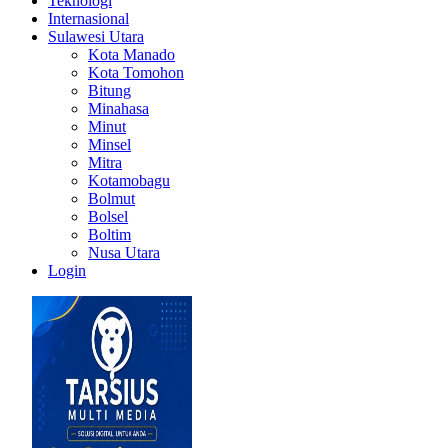
Teknologi
Internasional
Sulawesi Utara
Kota Manado
Kota Tomohon
Bitung
Minahasa
Minut
Minsel
Mitra
Kotamobagu
Bolmut
Bolsel
Boltim
Nusa Utara
Login