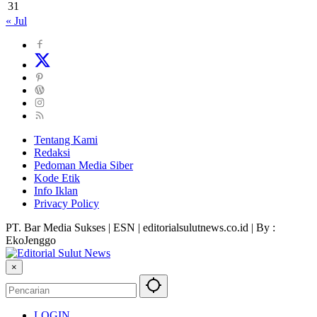
31
« Jul
Tentang Kami
Redaksi
Pedoman Media Siber
Kode Etik
Info Iklan
Privacy Policy
PT. Bar Media Sukses | ESN | editorialsulutnews.co.id | By :
EkoJenggo
×
LOGIN