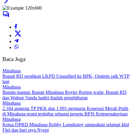
Baca Juga
Minahasa
Bupati RD serahkan LKPD Unaudited ke BPK, Optimis raih WTP
lagi
Minahasa
Ibunda mantan Bupati Minahasa Royke Roring wafat, Bupati RD
dan Wabup Vanda hadiri ibadah penghiburan
Minahasa
2.184 anggota TP PKK dan 1.991 pengurus Koperasi Merah Putih
di Minahasa resmi terdaftar sebagai peserta BPJS Ketenegakerjaan
Minahasa
Ketua DPRD Minahasa Robby Longkutoy sampaikan selamat Idul
Fitri dan hari raya Nyepi