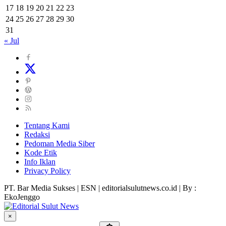
17
18
19
20
21
22
23
24
25
26
27
28
29
30
31
« Jul
Tentang Kami
Redaksi
Pedoman Media Siber
Kode Etik
Info Iklan
Privacy Policy
PT. Bar Media Sukses | ESN | editorialsulutnews.co.id | By :
EkoJenggo
×