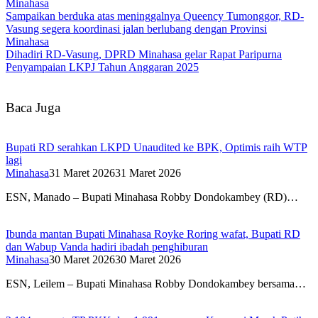
Minahasa
Sampaikan berduka atas meninggalnya Queency Tumonggor, RD-
Vasung segera koordinasi jalan berlubang dengan Provinsi
Minahasa
Dihadiri RD-Vasung, DPRD Minahasa gelar Rapat Paripurna
Penyampaian LKPJ Tahun Anggaran 2025
Baca Juga
Bupati RD serahkan LKPD Unaudited ke BPK, Optimis raih WTP
lagi
Minahasa
31 Maret 2026
31 Maret 2026
ESN, Manado – Bupati Minahasa Robby Dondokambey (RD)…
Ibunda mantan Bupati Minahasa Royke Roring wafat, Bupati RD
dan Wabup Vanda hadiri ibadah penghiburan
Minahasa
30 Maret 2026
30 Maret 2026
ESN, Leilem – Bupati Minahasa Robby Dondokambey bersama…