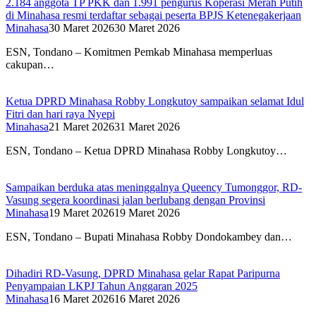
2.184 anggota TP PKK dan 1.991 pengurus Koperasi Merah Putih
di Minahasa resmi terdaftar sebagai peserta BPJS Ketenegakerjaan
Minahasa
30 Maret 2026
30 Maret 2026
ESN, Tondano – Komitmen Pemkab Minahasa memperluas
cakupan…
Ketua DPRD Minahasa Robby Longkutoy sampaikan selamat Idul
Fitri dan hari raya Nyepi
Minahasa
21 Maret 2026
31 Maret 2026
ESN, Tondano – Ketua DPRD Minahasa Robby Longkutoy…
Sampaikan berduka atas meninggalnya Queency Tumonggor, RD-
Vasung segera koordinasi jalan berlubang dengan Provinsi
Minahasa
19 Maret 2026
19 Maret 2026
ESN, Tondano – Bupati Minahasa Robby Dondokambey dan…
Dihadiri RD-Vasung, DPRD Minahasa gelar Rapat Paripurna
Penyampaian LKPJ Tahun Anggaran 2025
Minahasa
16 Maret 2026
16 Maret 2026