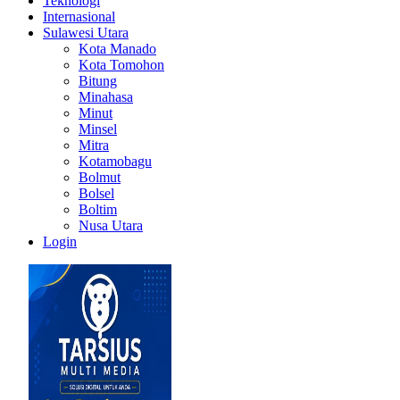
Teknologi
Internasional
Sulawesi Utara
Kota Manado
Kota Tomohon
Bitung
Minahasa
Minut
Minsel
Mitra
Kotamobagu
Bolmut
Bolsel
Boltim
Nusa Utara
Login