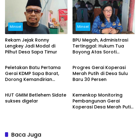
Minsel
Minsel
Rekam Jejak Ronny
BPU Megah, Administrasi
Lengkey Jadi Modal di
Tertinggal: Hukum Tua
Pilhut Desa Sapa Timur
Boyong Atas Soroti
Minsel
Minsel
Warisan Pemerintahan
Sebelumnya
Peletakan Batu Pertama
Progres Gerai Koperasi
Gerai KDMP Sapa Barat,
Merah Putih di Desa Sulu
Dorong Kemandirian
Baru 30 Persen
Minsel
Minsel
Ekonomi Desa
HUT GMIM Betlehem Sidate
Kemenkop Monitoring
sukses digelar
Pembangunan Gerai
Koperasi Desa Merah Putih
di Ongkaw II
Baca Juga