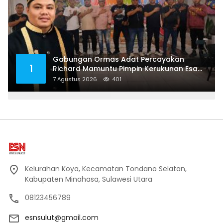
Gabungan Ormas Adat Percayakan
1
Richard Mamuntu Pimpin Kerukunan Esa
Keter Kota Bitung
7 Agustus 2026
401
Kelurahan Koya, Kecamatan Tondano Selatan,
Kabupaten Minahasa, Sulawesi Utara
08123456789
esnsulut@gmail.com