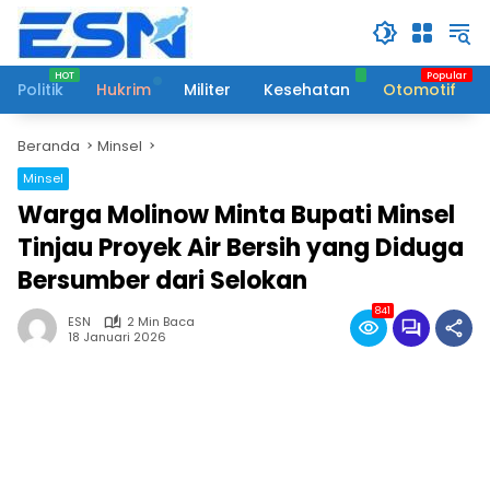
Langsung
ke
konten
Politik
Hukrim
Militer
Kesehatan
Otomotif
Beranda
Minsel
Minsel
Warga Molinow Minta Bupati Minsel
Tinjau Proyek Air Bersih yang Diduga
Bersumber dari Selokan
841
ESN
2 Min Baca
18 Januari 2026