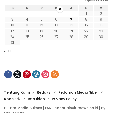
×
S
S
R
K
J
S
M
1
2
3
4
5
6
7
8
9
10
11
12
13
14
15
16
17
18
19
20
21
22
23
24
25
26
27
28
29
30
31
« Jul
Tentang Kami
Redaksi
Pedoman Media Siber
Kode Etik
Info Iklan
Privacy Policy
PT. Bar Media Sukses | ESN | editorialsulutnews.co.id | By :