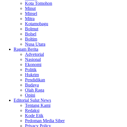
Kota Tomohon
Minut
Minsel
Mitra
Kotamobagu
Bolmut
Bolsel
Boltim
Nusa Utara
Ragam Berita
Advetorial
Nasional
Ekonomi
Politik
Hukrim
Pendidikan
Budaya
Olah Raga
Opini
Editorial Sulut News
Tentang Kami
Redaksi
Kode Etik
Pedoman Media Siber
Privacy Policy