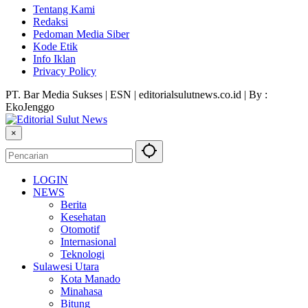
Tentang Kami
Redaksi
Pedoman Media Siber
Kode Etik
Info Iklan
Privacy Policy
PT. Bar Media Sukses | ESN | editorialsulutnews.co.id | By :
EkoJenggo
×
LOGIN
NEWS
Berita
Kesehatan
Otomotif
Internasional
Teknologi
Sulawesi Utara
Kota Manado
Minahasa
Bitung