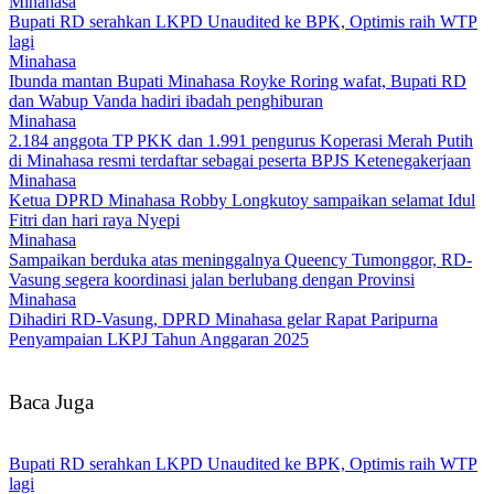
Minahasa
Bupati RD serahkan LKPD Unaudited ke BPK, Optimis raih WTP
lagi
Minahasa
Ibunda mantan Bupati Minahasa Royke Roring wafat, Bupati RD
dan Wabup Vanda hadiri ibadah penghiburan
Minahasa
2.184 anggota TP PKK dan 1.991 pengurus Koperasi Merah Putih
di Minahasa resmi terdaftar sebagai peserta BPJS Ketenegakerjaan
Minahasa
Ketua DPRD Minahasa Robby Longkutoy sampaikan selamat Idul
Fitri dan hari raya Nyepi
Minahasa
Sampaikan berduka atas meninggalnya Queency Tumonggor, RD-
Vasung segera koordinasi jalan berlubang dengan Provinsi
Minahasa
Dihadiri RD-Vasung, DPRD Minahasa gelar Rapat Paripurna
Penyampaian LKPJ Tahun Anggaran 2025
Baca Juga
Bupati RD serahkan LKPD Unaudited ke BPK, Optimis raih WTP
lagi