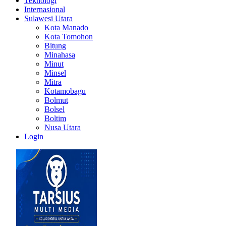
Teknologi
Internasional
Sulawesi Utara
Kota Manado
Kota Tomohon
Bitung
Minahasa
Minut
Minsel
Mitra
Kotamobagu
Bolmut
Bolsel
Boltim
Nusa Utara
Login