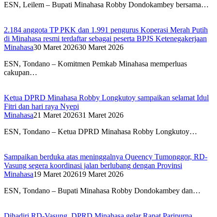
ESN, Leilem – Bupati Minahasa Robby Dondokambey bersama…
2.184 anggota TP PKK dan 1.991 pengurus Koperasi Merah Putih
di Minahasa resmi terdaftar sebagai peserta BPJS Ketenegakerjaan
Minahasa
30 Maret 2026
30 Maret 2026
ESN, Tondano – Komitmen Pemkab Minahasa memperluas
cakupan…
Ketua DPRD Minahasa Robby Longkutoy sampaikan selamat Idul
Fitri dan hari raya Nyepi
Minahasa
21 Maret 2026
31 Maret 2026
ESN, Tondano – Ketua DPRD Minahasa Robby Longkutoy…
Sampaikan berduka atas meninggalnya Queency Tumonggor, RD-
Vasung segera koordinasi jalan berlubang dengan Provinsi
Minahasa
19 Maret 2026
19 Maret 2026
ESN, Tondano – Bupati Minahasa Robby Dondokambey dan…
Dihadiri RD-Vasung, DPRD Minahasa gelar Rapat Paripurna