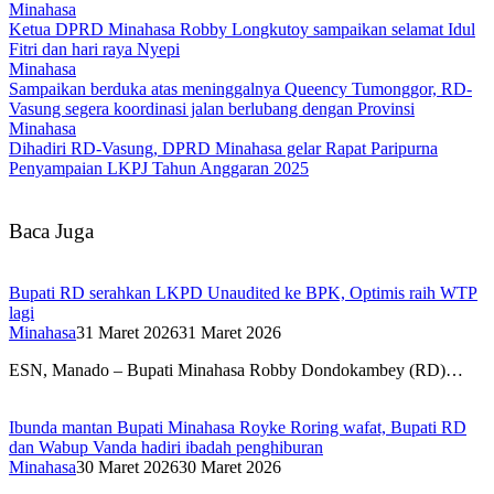
Minahasa
Ketua DPRD Minahasa Robby Longkutoy sampaikan selamat Idul
Fitri dan hari raya Nyepi
Minahasa
Sampaikan berduka atas meninggalnya Queency Tumonggor, RD-
Vasung segera koordinasi jalan berlubang dengan Provinsi
Minahasa
Dihadiri RD-Vasung, DPRD Minahasa gelar Rapat Paripurna
Penyampaian LKPJ Tahun Anggaran 2025
Baca Juga
Bupati RD serahkan LKPD Unaudited ke BPK, Optimis raih WTP
lagi
Minahasa
31 Maret 2026
31 Maret 2026
ESN, Manado – Bupati Minahasa Robby Dondokambey (RD)…
Ibunda mantan Bupati Minahasa Royke Roring wafat, Bupati RD
dan Wabup Vanda hadiri ibadah penghiburan
Minahasa
30 Maret 2026
30 Maret 2026