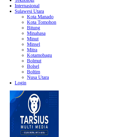
Teknologi
Internasional
Sulawesi Utara
Kota Manado
Kota Tomohon
Bitung
Minahasa
Minut
Minsel
Mitra
Kotamobagu
Bolmut
Bolsel
Boltim
Nusa Utara
Login