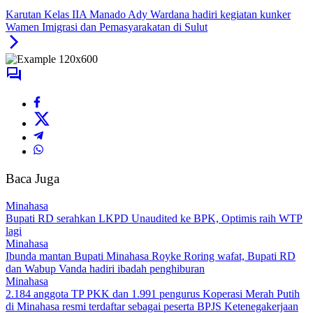
Karutan Kelas IIA Manado Ady Wardana hadiri kegiatan kunker
Wamen Imigrasi dan Pemasyarakatan di Sulut
Baca Juga
Minahasa
Bupati RD serahkan LKPD Unaudited ke BPK, Optimis raih WTP
lagi
Minahasa
Ibunda mantan Bupati Minahasa Royke Roring wafat, Bupati RD
dan Wabup Vanda hadiri ibadah penghiburan
Minahasa
2.184 anggota TP PKK dan 1.991 pengurus Koperasi Merah Putih
di Minahasa resmi terdaftar sebagai peserta BPJS Ketenegakerjaan