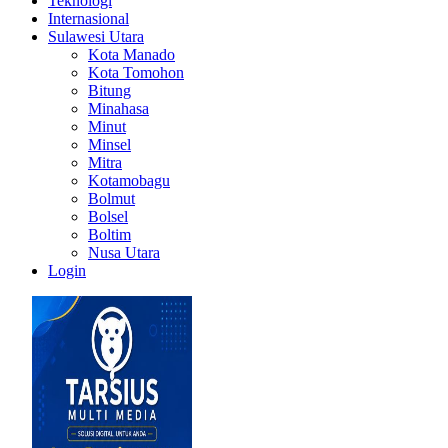
Teknologi
Internasional
Sulawesi Utara
Kota Manado
Kota Tomohon
Bitung
Minahasa
Minut
Minsel
Mitra
Kotamobagu
Bolmut
Bolsel
Boltim
Nusa Utara
Login