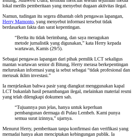
Bitung, Sulawesi Utara, kembali mencuat setelah sejumlah media
lokal merilis pemberitaan yang menyebut dugaan aktivitas ilegal.
Namun, tudingan itu segera dibantah oleh pengawas lapangan,
Herry Mamonto
, yang menyebut informasi tersebut tidak
berdasarkan fakta dan sarat kepentingan.
“Berita itu tidak berimbang, dan saya meragukan
metode jurnalistik yang digunakan,” kata Herry kepada
wartawan, Kamis (29/5).
Sebagai pengawas lapangan dari pihak pemilik LCT sekaligus
mantan wartawan senior di Bitung, Herry merasa berkepentingan
meluruskan informasi yang ia sebut sebagai “tidak profesional dan
merusak iklim investasi.”
Ia menjelaskan bahwa pasir yang diangkut menggunakan kapal
LCT bukanlah hasil penambangan ilegal, melainkan material resmi
yang telah dilengkapi dokumen sah.
“Tujuannya pun jelas, hanya untuk keperluan
pembangunan dermaga di Pulau Lembeh. Kami punya
semua surat izinnya,” ujarnya.
Menurut Herry, pemberitaan tanpa konfirmasi dan verifikasi yang
memadai hanya akan menciptakan kebingungan publik. Ia