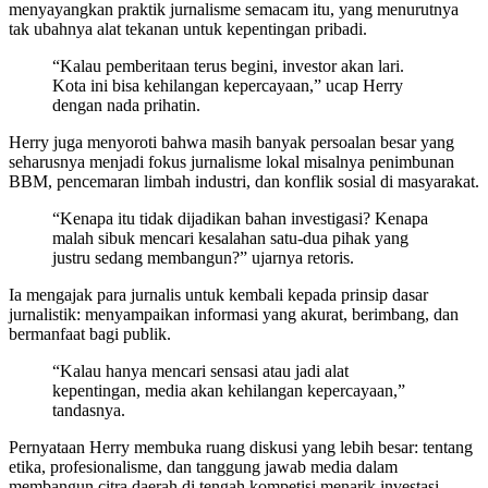
menyayangkan praktik jurnalisme semacam itu, yang menurutnya
tak ubahnya alat tekanan untuk kepentingan pribadi.
“Kalau pemberitaan terus begini, investor akan lari.
Kota ini bisa kehilangan kepercayaan,” ucap Herry
dengan nada prihatin.
Herry juga menyoroti bahwa masih banyak persoalan besar yang
seharusnya menjadi fokus jurnalisme lokal misalnya penimbunan
BBM, pencemaran limbah industri, dan konflik sosial di masyarakat.
“Kenapa itu tidak dijadikan bahan investigasi? Kenapa
malah sibuk mencari kesalahan satu-dua pihak yang
justru sedang membangun?” ujarnya retoris.
Ia mengajak para jurnalis untuk kembali kepada prinsip dasar
jurnalistik: menyampaikan informasi yang akurat, berimbang, dan
bermanfaat bagi publik.
“Kalau hanya mencari sensasi atau jadi alat
kepentingan, media akan kehilangan kepercayaan,”
tandasnya.
Pernyataan Herry membuka ruang diskusi yang lebih besar: tentang
etika, profesionalisme, dan tanggung jawab media dalam
membangun citra daerah di tengah kompetisi menarik investasi.