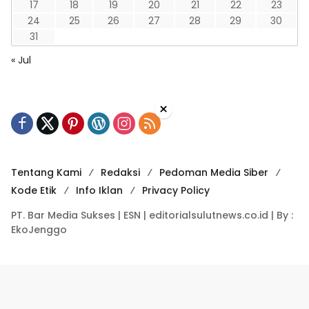
17
18
19
20
21
22
23
24
25
26
27
28
29
30
31
« Jul
×
Tentang Kami
Redaksi
Pedoman Media Siber
Kode Etik
Info Iklan
Privacy Policy
PT. Bar Media Sukses | ESN | editorialsulutnews.co.id | By :
EkoJenggo