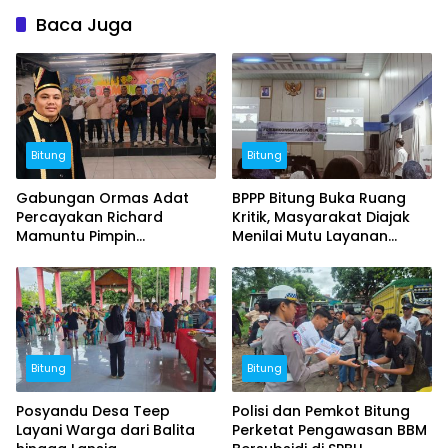
Baca Juga
Bitung
Bitung
Gabungan Ormas Adat
BPPP Bitung Buka Ruang
Percayakan Richard
Kritik, Masyarakat Diajak
Mamuntu Pimpin
Menilai Mutu Layanan
Kerukunan Esa Keter Kota
Publik
Bitung
Bitung
Bitung
Posyandu Desa Teep
Polisi dan Pemkot Bitung
Layani Warga dari Balita
Perketat Pengawasan BBM