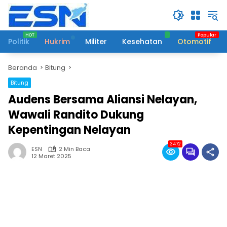
Langsung
ke
konten
Politik
Hukrim
Militer
Kesehatan
Otomotif
Beranda
Bitung
Bitung
Audens Bersama Aliansi Nelayan,
Wawali Randito Dukung
Kepentingan Nelayan
3472
ESN
2 Min Baca
12 Maret 2025