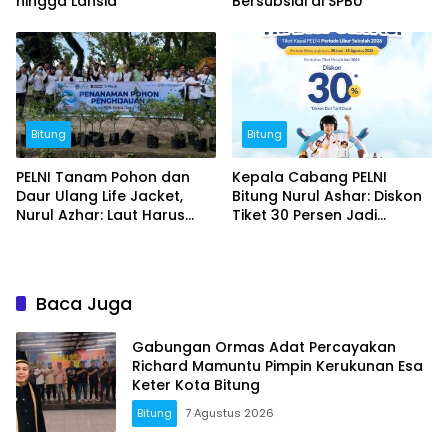
hingga Lansia
Bersubsidi di SPBU
Bitung
Bitung
PELNI Tanam Pohon dan
Kepala Cabang PELNI
Daur Ulang Life Jacket,
Bitung Nurul Ashar: Diskon
Nurul Azhar: Laut Harus
Tiket 30 Persen Jadi
Tetap Lestari
Momentum Masyarakat
Berwisata Saat Libur
Sekolah
Baca Juga
Gabungan Ormas Adat Percayakan
Richard Mamuntu Pimpin Kerukunan Esa
Keter Kota Bitung
Bitung
7 Agustus 2026