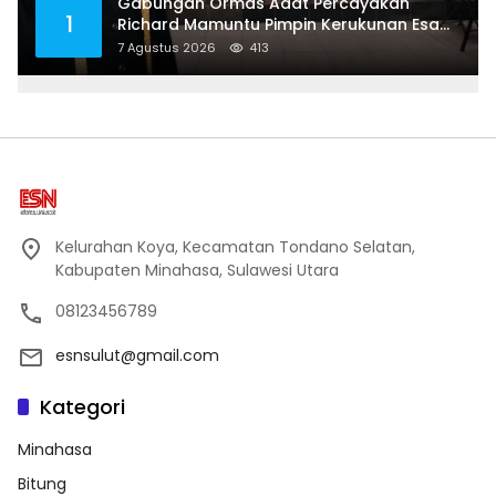
Gabungan Ormas Adat Percayakan
1
Richard Mamuntu Pimpin Kerukunan Esa
Keter Kota Bitung
7 Agustus 2026
413
Kelurahan Koya, Kecamatan Tondano Selatan,
Kabupaten Minahasa, Sulawesi Utara
08123456789
esnsulut@gmail.com
Kategori
Minahasa
Bitung