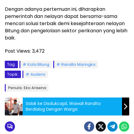
Dengan adanya pertemuan ini, diharapkan
pemerintah dan nelayan dapat bersama-sama
mencari solusi terbaik demi kesejahteraan nelayan
Bitung dan pengelolaan sektor perikanan yang lebih
baik.
Post Views:
3,472
Tag:
Kota Bitung
Randito Maringka
Topik:
Audens
Penulis: Eko Arisena
Sidak ke Disdukcapil, Wawali Randito
Berdialog Dengan Warga