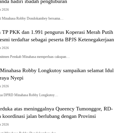
nda hadiri ibadah penghiburan
t 2026
ati Minahasa Robby Dondokambey bersama…
a TP PKK dan 1.991 pengurus Koperasi Merah Putih
esmi terdaftar sebagai peserta BPJS Ketenegakerjaan
t 2026
mitmen Pemkab Minahasa memperluas cakupan…
inahasa Robby Longkutoy sampaikan selamat Idul
 raya Nyepi
t 2026
tua DPRD Minahasa Robby Longkutoy…
rduka atas meninggalnya Queency Tumonggor, RD-
 koordinasi jalan berlubang dengan Provinsi
t 2026