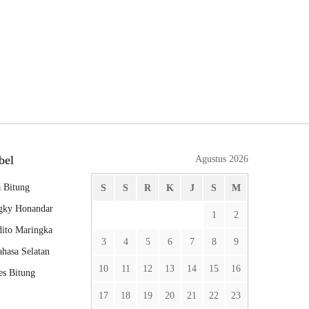
bel
Agustus 2026
 Bitung
S
S
R
K
J
S
M
gky Honandar
1
2
ito Maringka
3
4
5
6
7
8
9
hasa Selatan
10
11
12
13
14
15
16
es Bitung
17
18
19
20
21
22
23