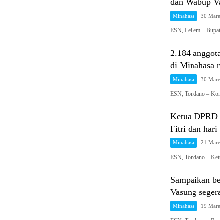
dan Wabup Va
Minahasa
30 Mare
ESN, Leilem – Bup
2.184 anggot
di Minahasa r
Minahasa
30 Mare
ESN, Tondano – Ko
Ketua DPRD M
Fitri dan hari
Minahasa
21 Mare
ESN, Tondano – Ke
Sampaikan be
Vasung segera
Minahasa
19 Mare