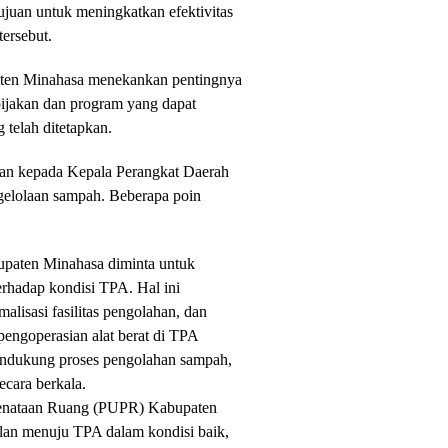
juan untuk meningkatkan efektivitas
tersebut.
paten Minahasa menekankan pentingnya
ijakan dan program yang dapat
 telah ditetapkan.
ahan kepada Kepala Perangkat Daerah
ngelolaan sampah. Beberapa poin
paten Minahasa diminta untuk
hadap kondisi TPA. Hal ini
alisasi fasilitas pengolahan, dan
pengoperasian alat berat di TPA
endukung proses pengolahan sampah,
cara berkala.
enataan Ruang (PUPR) Kabupaten
lan menuju TPA dalam kondisi baik,