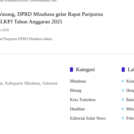
pati Minahasa Robby Dondokambey dan…
Vasung, DPRD Minahasa gelar Rapat Paripurna
 LKPJ Tahun Anggaran 2025
t 2026
at Paripurna DPRD Minahasa dalam…
Kategori
La
Minahasa
Kota
n, Kabupaten Minahasa, Sulawesi
Bitung
Hen
Kota Tomohon
Rand
Headline
Mina
Editorial Sulut News
Polr