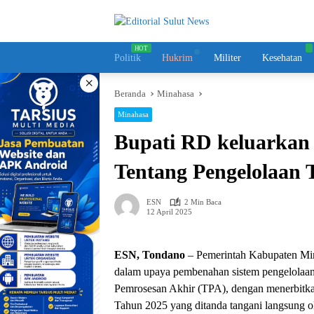
Langsung
ke
konten
Politik
Hukrim
Militer
Kesehatan
×
Beranda
Minahasa
Minahasa
Bupati RD keluarkan 
Tentang Pengelolaan
ESN
2 Min Baca
12 April 2025
ESN, Tondano
– Pemerintah Kabupaten Min
dalam upaya pembenahan sistem pengelolaa
Pemrosesan Akhir (TPA), dengan menerbitka
Tahun 2025 yang ditanda tangani langsung 