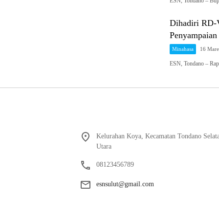
ESN, Tondano – Bu
Dihadiri RD-
Penyampaian
Minahasa
16 Mare
ESN, Tondano – Rap
Kelurahan Koya, Kecamatan Tondano Selata
Utara
08123456789
esnsulut@gmail.com