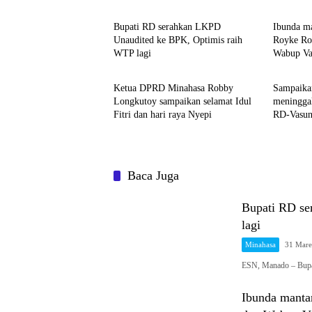
Bupati RD serahkan LKPD
Ibunda m
Unaudited ke BPK, Optimis raih
Royke Ro
WTP lagi
Wabup Va
Minahasa
Minahas
penghibu
Ketua DPRD Minahasa Robby
Sampaikan
Longkutoy sampaikan selamat Idul
meningga
Fitri dan hari raya Nyepi
RD-Vasung
berlubang
Baca Juga
Bupati RD se
lagi
Minahasa
31 Mare
ESN, Manado – Bup
Ibunda manta