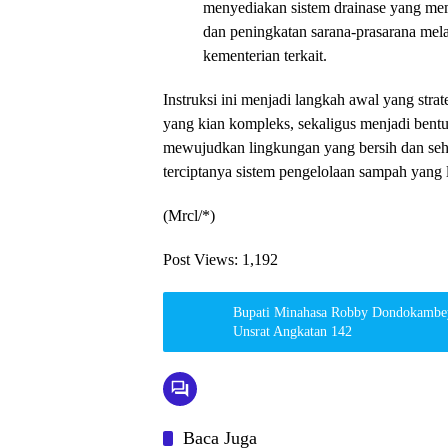
menyediakan sistem drainase yang mem
dan peningkatan sarana-prasarana mela
kementerian terkait.
Instruksi ini menjadi langkah awal yang stra
yang kian kompleks, sekaligus menjadi be
mewujudkan lingkungan yang bersih dan seha
terciptanya sistem pengelolaan sampah yang l
(Mrcl/*)
Post Views:
1,192
Bupati Minahasa Robby Dondokambe
Unsrat Angkatan 142
Baca Juga
Minahasa
Minahas