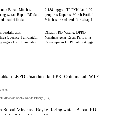
antan Bupati Minahasa
2.184 anggota TP PKK dan 1.991
ring wafat, Bupati RD dan
pengurus Koperasi Merah Putih di
nda hadiri ibadah
Minahasa resmi terdaftar sebagai
a
Minahasa
ran
peserta BPJS Ketenegakerjaan
 berduka atas
Dihadiri RD-Vasung, DPRD
lnya Queency Tumonggor,
Minahasa gelar Rapat Paripurna
 segera koordinasi jalan
Penyampaian LKPJ Tahun Anggaran
 dengan Provinsi
2025
rahkan LKPD Unaudited ke BPK, Optimis raih WTP
t 2026
ati Minahasa Robby Dondokambey (RD)…
n Bupati Minahasa Royke Roring wafat, Bupati RD