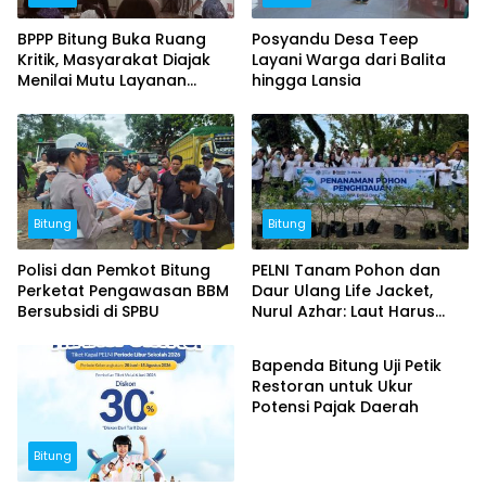
BPPP Bitung Buka Ruang
Posyandu Desa Teep
Kritik, Masyarakat Diajak
Layani Warga dari Balita
Menilai Mutu Layanan
hingga Lansia
Publik
Bitung
Bitung
Polisi dan Pemkot Bitung
PELNI Tanam Pohon dan
Perketat Pengawasan BBM
Daur Ulang Life Jacket,
Bersubsidi di SPBU
Nurul Azhar: Laut Harus
Bitung
Tetap Lestari
Bapenda Bitung Uji Petik
Restoran untuk Ukur
Potensi Pajak Daerah
Bitung