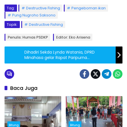
Tag:
Destructive Fishing
Pengeboman ikan
Pung Nugroho Saksono
Topik:
Destructive Fishing
Penulis: Humas PSDKP
Editor: Eko Arisena
Dihadiri Sekda Lynda Watania, DPRD
Minahasa gelar Rapat Paripurna
Pembicaraan Tingkat II Ranperda
Pertanggungjawaban APBD 2023 serta RPJPD
2025- 2045
Baca Juga
Bitung
Bitung