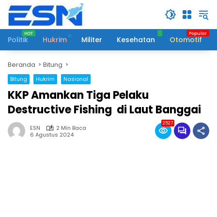
Langsung
ke
konten
Politik
Hukrim
Militer
Kesehatan
Otomotif
Beranda
Bitung
Bitung
Hukrim
Nasional
KKP Amankan Tiga Pelaku
Destructive Fishing di Laut Banggai
2527
ESN
2 Min Baca
6 Agustus 2024