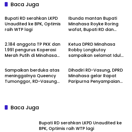
Baca Juga
Minahasa
Minahasa
Bupati RD serahkan LKPD
Ibunda mantan Bupati
Unaudited ke BPK, Optimis
Minahasa Royke Roring
raih WTP lagi
wafat, Bupati RD dan
Minahasa
Minahasa
Wabup Vanda hadiri
ibadah penghiburan
2.184 anggota TP PKK dan
Ketua DPRD Minahasa
1.991 pengurus Koperasi
Robby Longkutoy
Merah Putih di Minahasa
sampaikan selamat Idul
Minahasa
Minahasa
resmi terdaftar sebagai
Fitri dan hari raya Nyepi
peserta BPJS
Sampaikan berduka atas
Dihadiri RD-Vasung, DPRD
Ketenegakerjaan
meninggalnya Queency
Minahasa gelar Rapat
Tumonggor, RD-Vasung
Paripurna Penyampaian
segera koordinasi jalan
LKPJ Tahun Anggaran 2025
berlubang dengan Provinsi
Baca Juga
Bupati RD serahkan LKPD Unaudited ke
BPK, Optimis raih WTP lagi