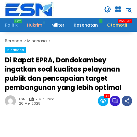
Langsung
ke
konten
Politik
Hukrim
Militer
Kesehatan
Otomotif
Beranda
Minahasa
Minahasa
Di Rapat EPRA, Dondokambey
ingatkan soal kualitas pelayanan
publik dan pencapaian target
pembangunan yang lebih optimal
1411
ESN
2 Min Baca
26 Mei 2025