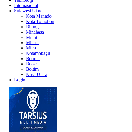
Teknologi
Internasional
Sulawesi Utara
Kota Manado
Kota Tomohon
Bitung
Minahasa
Minut
Minsel
Mitra
Kotamobagu
Bolmut
Bolsel
Boltim
Nusa Utara
Login