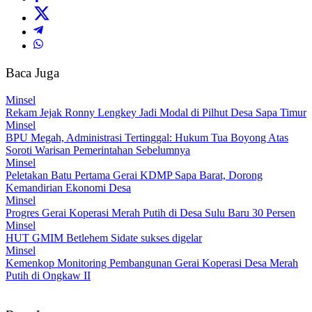
Baca Juga
Minsel
Rekam Jejak Ronny Lengkey Jadi Modal di Pilhut Desa Sapa Timur
Minsel
BPU Megah, Administrasi Tertinggal: Hukum Tua Boyong Atas
Soroti Warisan Pemerintahan Sebelumnya
Minsel
Peletakan Batu Pertama Gerai KDMP Sapa Barat, Dorong
Kemandirian Ekonomi Desa
Minsel
Progres Gerai Koperasi Merah Putih di Desa Sulu Baru 30 Persen
Minsel
HUT GMIM Betlehem Sidate sukses digelar
Minsel
Kemenkop Monitoring Pembangunan Gerai Koperasi Desa Merah
Putih di Ongkaw II