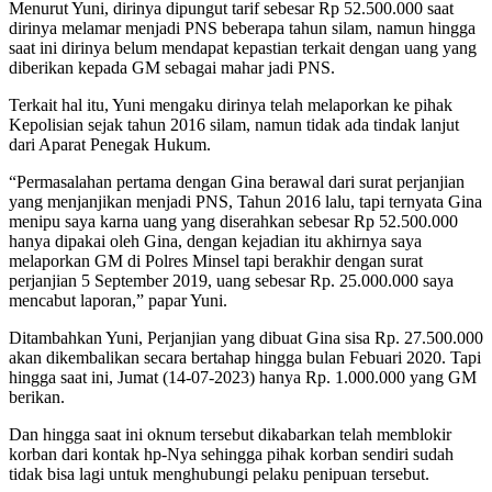
Menurut Yuni, dirinya dipungut tarif sebesar Rp 52.500.000 saat
dirinya melamar menjadi PNS beberapa tahun silam, namun hingga
saat ini dirinya belum mendapat kepastian terkait dengan uang yang
diberikan kepada GM sebagai mahar jadi PNS.
Terkait hal itu, Yuni mengaku dirinya telah melaporkan ke pihak
Kepolisian sejak tahun 2016 silam, namun tidak ada tindak lanjut
dari Aparat Penegak Hukum.
“Permasalahan pertama dengan Gina berawal dari surat perjanjian
yang menjanjikan menjadi PNS, Tahun 2016 lalu, tapi ternyata Gina
menipu saya karna uang yang diserahkan sebesar Rp 52.500.000
hanya dipakai oleh Gina, dengan kejadian itu akhirnya saya
melaporkan GM di Polres Minsel tapi berakhir dengan surat
perjanjian 5 September 2019, uang sebesar Rp. 25.000.000 saya
mencabut laporan,” papar Yuni.
Ditambahkan Yuni, Perjanjian yang dibuat Gina sisa Rp. 27.500.000
akan dikembalikan secara bertahap hingga bulan Febuari 2020. Tapi
hingga saat ini, Jumat (14-07-2023) hanya Rp. 1.000.000 yang GM
berikan.
Dan hingga saat ini oknum tersebut dikabarkan telah memblokir
korban dari kontak hp-Nya sehingga pihak korban sendiri sudah
tidak bisa lagi untuk menghubungi pelaku penipuan tersebut.