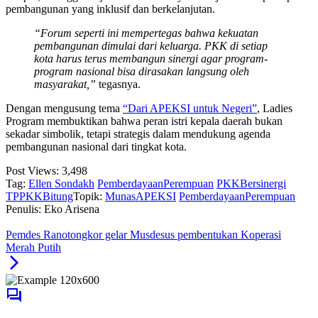
pembangunan yang inklusif dan berkelanjutan.
“Forum seperti ini mempertegas bahwa kekuatan
pembangunan dimulai dari keluarga. PKK di setiap
kota harus terus membangun sinergi agar program-
program nasional bisa dirasakan langsung oleh
masyarakat,”
tegasnya.
Dengan mengusung tema
“Dari APEKSI untuk Negeri”
, Ladies
Program membuktikan bahwa peran istri kepala daerah bukan
sekadar simbolik, tetapi strategis dalam mendukung agenda
pembangunan nasional dari tingkat kota.
Post Views:
3,498
Tag:
Ellen Sondakh
PemberdayaanPerempuan
PKKBersinergi
TPPKKBitung
Topik:
MunasAPEKSI
PemberdayaanPerempuan
Penulis: Eko Arisena
Pemdes Ranotongkor gelar Musdesus pembentukan Koperasi
Merah Putih