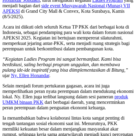
Honandar Sondakh
, turut menghadiri kegiatan
Ladies Program
yang
menjadi bagian dari
side event Musyawarah Nasional (Munas) VII
APEKSI
di Grand City Mall & Convex, Kota Surabaya, Kamis
(8/5/2025).
Acara ini diikuti oleh seluruh Ketua TP PKK dari berbagai kota di
Indonesia, sebagai pendamping para wali kota dalam forum nasional
APEKSI 2025. Kegiatan ini bertujuan mempererat silaturahmi,
memperkuat jejaring antar-PKK, serta menjadi ruang strategis bagi
perempuan untuk berkontribusi dalam pembangunan kota.
“Kegiatan Ladies Program ini sangat bermanfaat. Kami bisa
berdiskusi, saling berbagi program unggulan, dan membawa
pulang ide-ide inspiratif yang bisa diimplementasikan di Bitung,”
ujar
Ny. Ellen Honandar
.
Selain menjadi forum pertukaran gagasan, acara ini juga
memperlihatkan peran nyata perempuan dalam mendukung ekonomi
lokal. Ny. Ellen juga terlibat langsung dalam sesi pameran
produk
UMKM binaan PKK
dari berbagai daerah, yang mencerminkan
peran perempuan dalam penguatan ekonomi keluarga.
Ia menambahkan bahwa kolaborasi lintas kota sangat penting di
tengah tantangan sosial ekonomi saat ini. Menurutnya, PKK
memiliki kekuatan besar dalam menjangkau masyarakat akar
rumput, sehingga kerja sama antarwilayah menjadi kunci percepatan