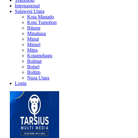
Teknologi
Internasional
Sulawesi Utara
Kota Manado
Kota Tomohon
Bitung
Minahasa
Minut
Minsel
Mitra
Kotamobagu
Bolmut
Bolsel
Boltim
Nusa Utara
Login