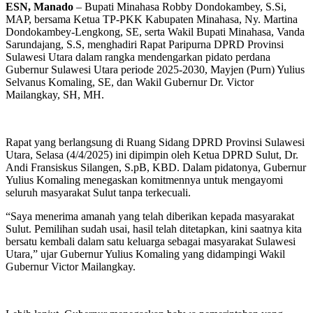
ESN, Manado
– Bupati Minahasa Robby Dondokambey, S.Si,
MAP, bersama Ketua TP-PKK Kabupaten Minahasa, Ny. Martina
Dondokambey-Lengkong, SE, serta Wakil Bupati Minahasa, Vanda
Sarundajang, S.S, menghadiri Rapat Paripurna DPRD Provinsi
Sulawesi Utara dalam rangka mendengarkan pidato perdana
Gubernur Sulawesi Utara periode 2025-2030, Mayjen (Purn) Yulius
Selvanus Komaling, SE, dan Wakil Gubernur Dr. Victor
Mailangkay, SH, MH.
Rapat yang berlangsung di Ruang Sidang DPRD Provinsi Sulawesi
Utara, Selasa (4/4/2025) ini dipimpin oleh Ketua DPRD Sulut, Dr.
Andi Fransiskus Silangen, S.pB, KBD. Dalam pidatonya, Gubernur
Yulius Komaling menegaskan komitmennya untuk mengayomi
seluruh masyarakat Sulut tanpa terkecuali.
“Saya menerima amanah yang telah diberikan kepada masyarakat
Sulut. Pemilihan sudah usai, hasil telah ditetapkan, kini saatnya kita
bersatu kembali dalam satu keluarga sebagai masyarakat Sulawesi
Utara,” ujar Gubernur Yulius Komaling yang didampingi Wakil
Gubernur Victor Mailangkay.