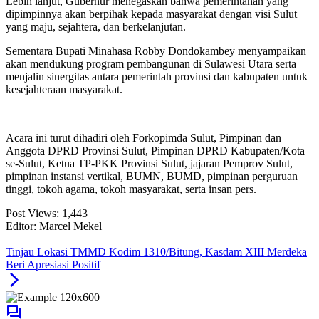
Lebih lanjut, Gubernur menegaskan bahwa pemerintahan yang
dipimpinnya akan berpihak kepada masyarakat dengan visi Sulut
yang maju, sejahtera, dan berkelanjutan.
Sementara Bupati Minahasa Robby Dondokambey menyampaikan
akan mendukung program pembangunan di Sulawesi Utara serta
menjalin sinergitas antara pemerintah provinsi dan kabupaten untuk
kesejahteraan masyarakat.
Acara ini turut dihadiri oleh Forkopimda Sulut, Pimpinan dan
Anggota DPRD Provinsi Sulut, Pimpinan DPRD Kabupaten/Kota
se-Sulut, Ketua TP-PKK Provinsi Sulut, jajaran Pemprov Sulut,
pimpinan instansi vertikal, BUMN, BUMD, pimpinan perguruan
tinggi, tokoh agama, tokoh masyarakat, serta insan pers.
Post Views:
1,443
Editor: Marcel Mekel
Tinjau Lokasi TMMD Kodim 1310/Bitung, Kasdam XIII Merdeka
Beri Apresiasi Positif