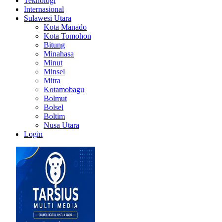
Teknologi
Internasional
Sulawesi Utara
Kota Manado
Kota Tomohon
Bitung
Minahasa
Minut
Minsel
Mitra
Kotamobagu
Bolmut
Bolsel
Boltim
Nusa Utara
Login