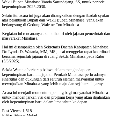
Wakil Bupati Minahasa Vanda Sarundajang, SS, untuk periode
kepemimpinan 2025-2030.
Selain itu, acara ini juga akan dirangkaikan dengan ibadah syukur
atas pelantikan Bupati dan Wakil Bupati Minahasa, yang akan
berlangsung di Gedung Wale ne Tou Minahasa.
Kegiatan ini rencananya akan dihadiri oleh jajaran pemerintah dan
masyarakat Minahasa.
Hal ini disampaikan oleh Sekretaris Daerah Kabupaten Minahasa,
Dr. Lynda D. Watania, MM, MSi, usai menggelar rapat koordinasi
bersama sejumlah jajaran di ruang Sekda Minahasa pada Rabu
(5/3/2025).
Sekda Watania berharap bahwa dalam menghadapi era
kepemimpinan baru ini, jajaran Pemkab Minahasa perlu adanya
sinergitas dan dukungan dari seluruh elemen masyarakat untuk
mewujudkan Minahasa yang lebih maju dan sejahtera” ujarnya.
Acara ini menjadi momentum penting bagi masyarakat Minahasa
untuk mendengarkan visi dan program kerja yang akan dijalankan
oleh kepemimpinan baru dalam lima tahun ke depan.
Post Views:
1,518
Editor: Marcel Mekel