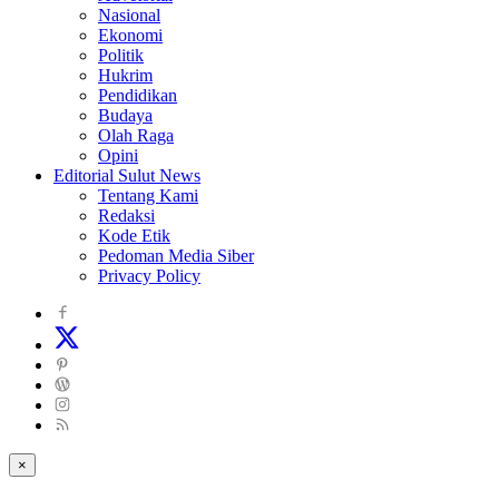
Nasional
Ekonomi
Politik
Hukrim
Pendidikan
Budaya
Olah Raga
Opini
Editorial Sulut News
Tentang Kami
Redaksi
Kode Etik
Pedoman Media Siber
Privacy Policy
×