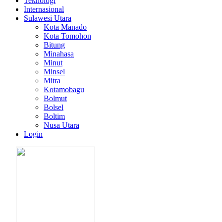
Teknologi
Internasional
Sulawesi Utara
Kota Manado
Kota Tomohon
Bitung
Minahasa
Minut
Minsel
Mitra
Kotamobagu
Bolmut
Bolsel
Boltim
Nusa Utara
Login