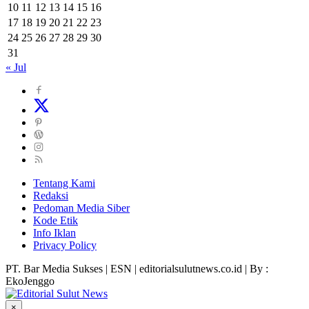
10
11
12
13
14
15
16
17
18
19
20
21
22
23
24
25
26
27
28
29
30
31
« Jul
Tentang Kami
Redaksi
Pedoman Media Siber
Kode Etik
Info Iklan
Privacy Policy
PT. Bar Media Sukses | ESN | editorialsulutnews.co.id | By :
EkoJenggo
×