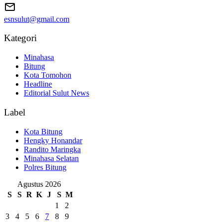
esnsulut@gmail.com
Kategori
Minahasa
Bitung
Kota Tomohon
Headline
Editorial Sulut News
Label
Kota Bitung
Hengky Honandar
Randito Maringka
Minahasa Selatan
Polres Bitung
Agustus 2026
S
S
R
K
J
S
M
1
2
3
4
5
6
7
8
9