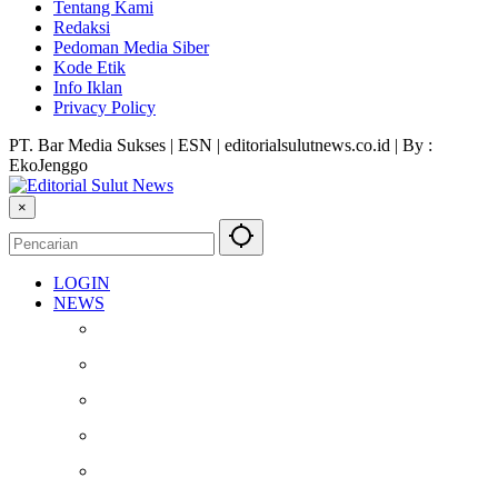
Tentang Kami
Redaksi
Pedoman Media Siber
Kode Etik
Info Iklan
Privacy Policy
PT. Bar Media Sukses | ESN | editorialsulutnews.co.id | By :
EkoJenggo
×
LOGIN
NEWS
Berita
Kesehatan
Otomotif
Internasional
Teknologi