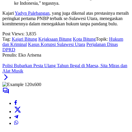
ke Indonesia,” tegasnya.
Kajari
Yadyn Palebangan
, yang juga dikenal atas prestasinya meraih
peringkat pertama PNBP terbaik se-Sulawesi Utara, menegaskan
komitmennya dalam menegakkan hukum tanpa pandang bulu.
Post Views:
3,835
Tag:
Kajari Bitung
Kejaksaan Bitung
Kota Bitung
Topik:
Hukum
dan Kriminal
Kasus Korupsi Sulawesi Utara
Perjalanan Dinas
DPRD
Penulis: Eko Arisena
Polisi Bubarkan Pesta Ulang Tahun Ilegal di Maesa, Sita Miras dan
Alat Musik