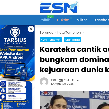
Langsung
ke
konten
Politik
Hukrim
Militer
Keseha
×
Beranda
Kota Tomohon
Kota Tomohon
Olah Raga
Karateka cantik as
bungkam dominasi
kejuaraan dunia 
ESN
2 Min Baca
10 Agustus 2025