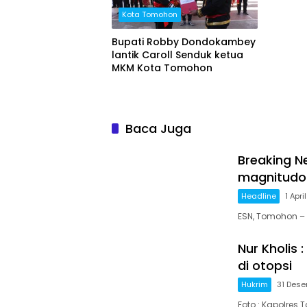
Kota Tomohon
Bupati Robby Dondokambey
lantik Caroll Senduk ketua
MKM Kota Tomohon
Baca Juga
Breaking N
magnitudo 
Headline
1 Apri
ESN, Tomohon –
Nur Kholis 
di otopsi
Hukrim
31 Des
Foto : Kapolres 