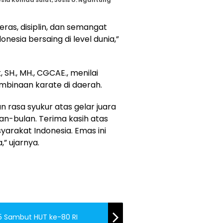
as, disiplin, dan semangat
esia bersaing di level dunia,”
, SH., MH., CGCAE., menilai
pembinaan karate di daerah.
rasa syukur atas gelar juara
ulan-bulan. Terima kasih atas
yarakat Indonesia. Emas ini
” ujarnya.
25 Sambut HUT ke-80 RI