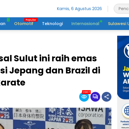
Kamis, 6 Agustus 2026
tan
Otomotif
Teknologi
Internasional
Sulawesi 
al Sulut ini raih emas
 Jepang dan Brazil di
karate
3907