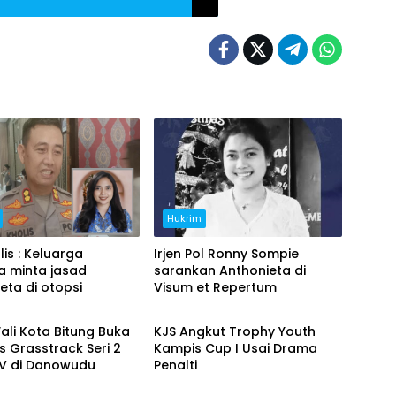
Hukrim
lis : Keluarga
Irjen Pol Ronny Sompie
a minta jasad
sarankan Anthonieta di
eta di otopsi
Visum et Repertum
Bitung
ali Kota Bitung Buka
KJS Angkut Trophy Youth
s Grasstrack Seri 2
Kampis Cup I Usai Drama
 V di Danowudu
Penalti