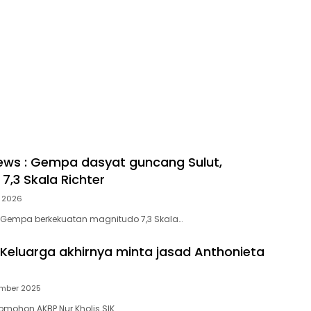
ews : Gempa dasyat guncang Sulut,
7,3 Skala Richter
l 2026
 Gempa berkekuatan magnitudo 7,3 Skala…
: Keluarga akhirnya minta jasad Anthonieta
ember 2025
Tomohon AKBP Nur Kholis SIK….