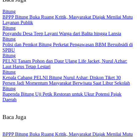
Bitung
BPPP Bitung Buka Ruang Kritik, Masyarakat Diajak Menilai Mutu
Layanan Publik
Bitung
Posyandu Desa Teep Layani Warga dari Balita hingga Lansia
Bitung
Polisi dan Pemkot Bitung Perketat Pengawasan BBM Bersubsidi di
SPBU
Bitung
PELNI Tanam Pohon dan Daur Ulang Life Jacket, Nurul Azhar:
Laut Harus Tetap Lestari
Bitung
Kepala Cabang PELNI Bitung Nurul Ashar: Diskon Tiket 30
Persen Jadi Momentum Masyarakat Berwisata Saat Libur Sekolah
Bitung
Bapenda Bitung Uji Petik Restoran untuk Ukur Potensi Pajak
Daerah
Baca Juga
BPPP Bitung Buka Ruang Kritik, Masyarakat Diajak Menilai Mutu