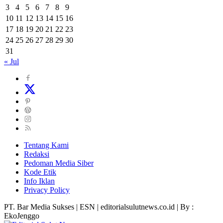
3
4
5
6
7
8
9
10
11
12
13
14
15
16
17
18
19
20
21
22
23
24
25
26
27
28
29
30
31
« Jul
Tentang Kami
Redaksi
Pedoman Media Siber
Kode Etik
Info Iklan
Privacy Policy
PT. Bar Media Sukses | ESN | editorialsulutnews.co.id | By :
EkoJenggo