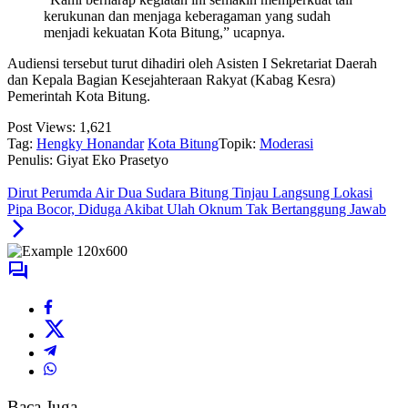
kerukunan dan menjaga keberagaman yang sudah
menjadi kekuatan Kota Bitung,” ucapnya.
Audiensi tersebut turut dihadiri oleh Asisten I Sekretariat Daerah
dan Kepala Bagian Kesejahteraan Rakyat (Kabag Kesra)
Pemerintah Kota Bitung.
Post Views:
1,621
Tag:
Hengky Honandar
Kota Bitung
Topik:
Moderasi
Penulis: Giyat Eko Prasetyo
Dirut Perumda Air Dua Sudara Bitung Tinjau Langsung Lokasi
Pipa Bocor, Diduga Akibat Ulah Oknum Tak Bertanggung Jawab
Baca Juga