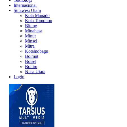
Teknologi
Internasional
Sulawesi Utara
Kota Manado
Kota Tomohon
Bitung
Minahasa
Minut
Minsel
Mitra
Kotamobagu
Bolmut
Bolsel
Boltim
Nusa Utara
Login