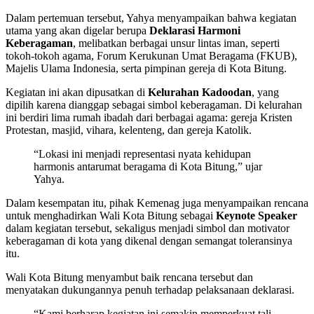
Dalam pertemuan tersebut, Yahya menyampaikan bahwa kegiatan
utama yang akan digelar berupa
Deklarasi Harmoni
Keberagaman
, melibatkan berbagai unsur lintas iman, seperti
tokoh-tokoh agama, Forum Kerukunan Umat Beragama (FKUB),
Majelis Ulama Indonesia, serta pimpinan gereja di Kota Bitung.
Kegiatan ini akan dipusatkan di
Kelurahan Kadoodan
, yang
dipilih karena dianggap sebagai simbol keberagaman. Di kelurahan
ini berdiri lima rumah ibadah dari berbagai agama: gereja Kristen
Protestan, masjid, vihara, kelenteng, dan gereja Katolik.
“Lokasi ini menjadi representasi nyata kehidupan
harmonis antarumat beragama di Kota Bitung,” ujar
Yahya.
Dalam kesempatan itu, pihak Kemenag juga menyampaikan rencana
untuk menghadirkan Wali Kota Bitung sebagai
Keynote Speaker
dalam kegiatan tersebut, sekaligus menjadi simbol dan motivator
keberagaman di kota yang dikenal dengan semangat toleransinya
itu.
Wali Kota Bitung menyambut baik rencana tersebut dan
menyatakan dukungannya penuh terhadap pelaksanaan deklarasi.
“Kami berharap kegiatan ini semakin memperkuat tali