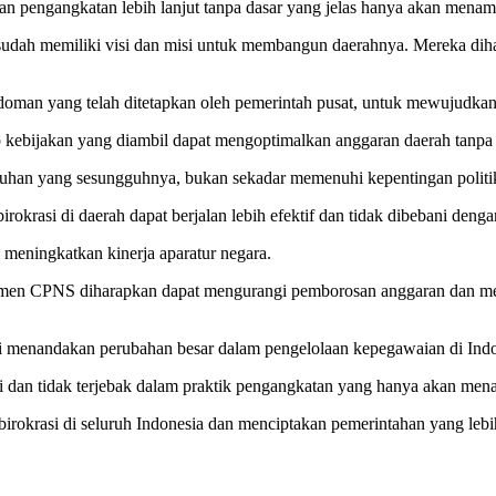
an pengangkatan lebih lanjut tanpa dasar yang jelas hanya akan mena
g sudah memiliki visi dan misi untuk membangun daerahnya. Mereka dih
oman yang telah ditetapkan oleh pemerintah pusat, untuk mewujudkan p
ap kebijakan yang diambil dapat mengoptimalkan anggaran daerah tanp
tuhan yang sesungguhnya, bukan sekadar memenuhi kepentingan politik
rokrasi di daerah dapat berjalan lebih efektif dan tidak dibebani deng
 meningkatkan kinerja aparatur negara.
tmen CPNS diharapkan dapat mengurangi pemborosan anggaran dan men
i menandakan perubahan besar dalam pengelolaan kepegawaian di Indon
ai dan tidak terjebak dalam praktik pengangkatan yang hanya akan me
rokrasi di seluruh Indonesia dan menciptakan pemerintahan yang lebih 