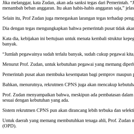
Jika melanggar, kata Zudan, akan ada sanksi tegas dari Pemerintah.
menambah beban anggaran. Itu akan habis-habis anggaran saja,” jela
Selain itu, Prof Zudan juga menegaskan larangan tegas terhadap pen
Dia dengan tegas mengungkapkan bahwa pemerintah pusat tidak akan m
Kata dia, kebijakan ini bertujuan untuk menata kembali struktur kepe
banyak.
“Jumlah pegawainya sudah terlalu banyak, sudah cukup pegawai kita, 
Menurut Prof. Zudan, untuk kebutuhan pegawai yang memang diperlu
Pemerintah pusat akan membuka kesempatan bagi pemprov maupun p
Bahkan, menurutnya, rekrutmen CPNS juga akan mencakup kebutuhan te
Prof. Zudan menyampaikan bahwa, meskipun ada pembatasan dalam 
sesuai dengan kebutuhan yang ada.
Sistem rekrutmen CPNS pun akan dirancang lebih terbuka dan selekti
Untuk daerah yang memang membutuhkan tenaga ahli, Prof. Zudan me
(OPD).