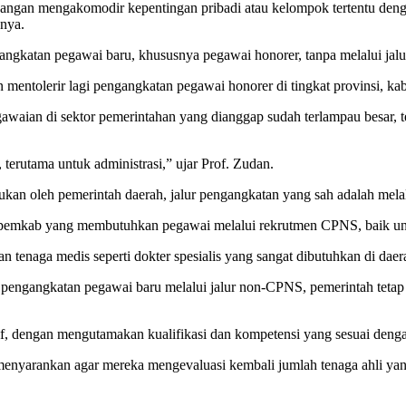
 “Jangan mengakomodir kepentingan pribadi atau kelompok tertentu den
snya.
gangkatan pegawai baru, khususnya pegawai honorer, tanpa melalui jal
entolerir lagi pengangkatan pegawai honorer di tingkat provinsi, kab
gawaian di sektor pemerintahan yang dianggap sudah terlampau besar, t
terutama untuk administrasi,” ujar Prof. Zudan.
kan oleh pemerintah daerah, jalur pengangkatan yang sah adalah mela
emkab yang membutuhkan pegawai melalui rekrutmen CPNS, baik unt
naga medis seperti dokter spesialis yang sangat dibutuhkan di daera
pengangkatan pegawai baru melalui jalur non-CPNS, pemerintah tet
f, dengan mengutamakan kualifikasi dan kompetensi yang sesuai denga
nyarankan agar mereka mengevaluasi kembali jumlah tenaga ahli yang