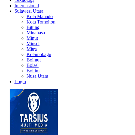
Teknologi
Internasional
Sulawesi Utara
Kota Manado
Kota Tomohon
Bitung
Minahasa
Minut
Minsel
Mitra
Kotamobagu
Bolmut
Bolsel
Boltim
Nusa Utara
Login